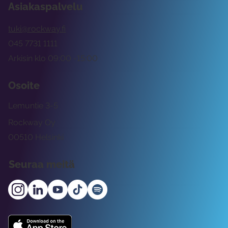
Asiakaspalvelu
tuki@rockway.fi
045 7731 1111
Arkisin klo 09:00 -15:00
Osoite
Lemuntie 3-5
Rockway Oy
00510 Helsinki
Seuraa meitä