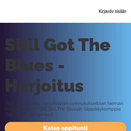
Kirjaudu sisään
Still Got The
Blues -
Harjoitus
Tällä oppitunnilla harjoitellaan soinnutukseltaan hieman
haastavamman Still Got The Bluesin näppäilykomppia
Tom Stillmanin kanssa.
Katso oppitunti