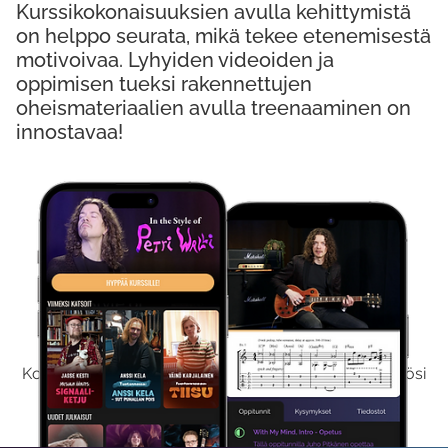
Kurssikokonaisuuksien avulla kehittymistä
on helppo seurata, mikä tekee etenemisestä
motivoivaa. Lyhyiden videoiden ja
oppimisen tueksi rakennettujen
oheismateriaalien avulla treenaaminen on
innostavaa!
Kokeile Ilmaiseksi
Kokeilemalla ilmaiseksi saat koko sisältömme käyttöösi
viikon ajaksi.