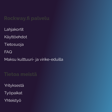
Rockway.fi palvelu
Lahjakortit
Käyttöehdot
Tietosuoja
FAQ
Maksu kulttuuri- ja virike-eduilla
Tietoa meistä
Yrityksestä
Työpaikat
Yhteistyö