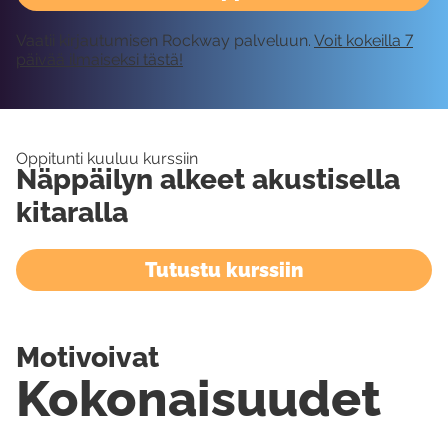
Vaatii kirjautumisen Rockway palveluun.
Voit kokeilla 7
päivää ilmaiseksi tästä!
Oppitunti kuuluu kurssiin
Näppäilyn alkeet akustisella
kitaralla
Tutustu kurssiin
Motivoivat
Kokonaisuudet