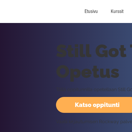
Etusivu
Kurssit
Still Got
Opetus
Tällä oppitunnilla opetellaan Still 
Katso oppitunti
Vaatii kirjautumisen Rockway palv