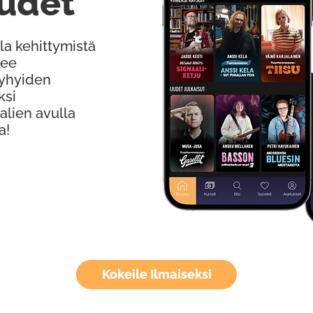
udet
la kehittymistä
kee
Lyhyiden
ksi
alien avulla
a!
Kokeile Ilmaiseksi