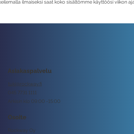
eilemalla ilmaiseksi saat koko sisältömme käyttöösi viikon aja
Asiakaspalvelu
tuki@rockway.fi
045 7731 1111
Arkisin klo 09:00 -15:00
Osoite
Rockway Oy