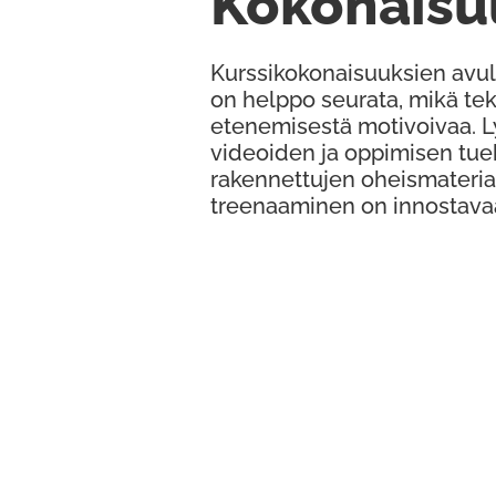
Kokonaisu
Kurssikokonaisuuksien avul
on helppo seurata, mikä te
etenemisestä motivoivaa. 
videoiden ja oppimisen tue
rakennettujen oheismateria
treenaaminen on innostava