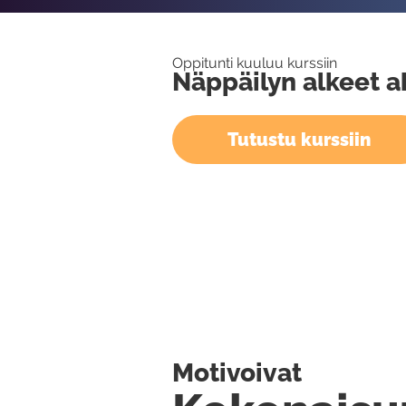
Oppitunti kuuluu kurssiin
Näppäilyn alkeet ak
Tutustu kurssiin
Motivoivat