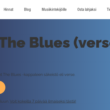
Hinnat
Blog
Musiikintekijöille
Osta lahjaksi
Ti
 The Blues (vers
Got The Blues -kappaleen säkeistö eli verse.
eluun.
Voit kokeilla 7 päivää ilmaiseksi tästä!