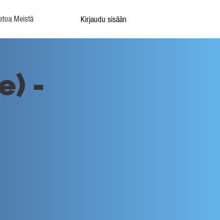
etoa Meistä
Kirjaudu sisään
e) -