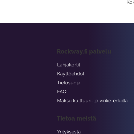
Kok
Rockway.fi palvelu
Lahjakortit
Käyttöehdot
Tietosuoja
FAQ
Maksu kulttuuri- ja virike-eduilla
Tietoa meistä
Yrityksestä