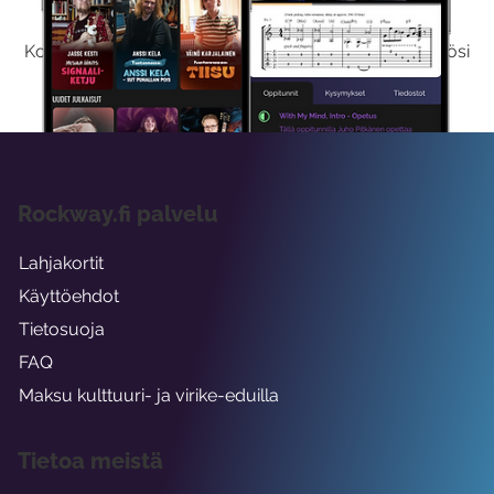
Kokeilemalla ilmaiseksi saat koko sisältömme käyttöösi
viikon ajaksi.
Rockway.fi palvelu
Lahjakortit
Käyttöehdot
Tietosuoja
FAQ
Maksu kulttuuri- ja virike-eduilla
Tietoa meistä