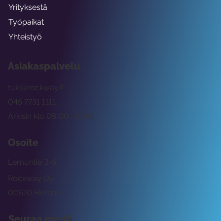
Yrityksestä
Työpaikat
Yhteistyö
Asiakaspalvelu
tuki@rockway.fi
045 7731 1111
Arkisin klo 09:00 -15:00
Osoite
Lemuntie 3-5
Rockway Oy
00510 Helsinki
Seuraa meitä