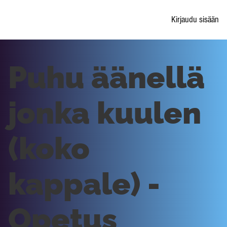
Kirjaudu sisään
Puhu äänellä
jonka kuulen
(koko
kappale) -
Opetus