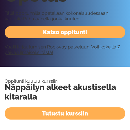
Tällä oppitunnilla opetellaan kokonaisuudessaan
kappale Puhu äänellä jonka kuulen.
Katso oppitunti
Vaatii kirjautumisen Rockway palveluun.
Voit kokeilla 7
päivää ilmaiseksi tästä!
Oppitunti kuuluu kurssiin
Näppäilyn alkeet akustisella
kitaralla
Tutustu kurssiin