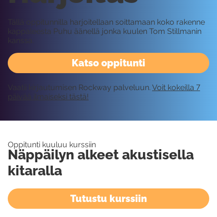
Tällä oppitunnilla harjoitellaan soittamaan koko rakenne
kappaleesta Puhu äänellä jonka kuulen Tom Stillmanin
kanssa.
Katso oppitunti
Vaatii kirjautumisen Rockway palveluun.
Voit kokeilla 7
päivää ilmaiseksi tästä!
Oppitunti kuuluu kurssiin
Näppäilyn alkeet akustisella
kitaralla
Tutustu kurssiin