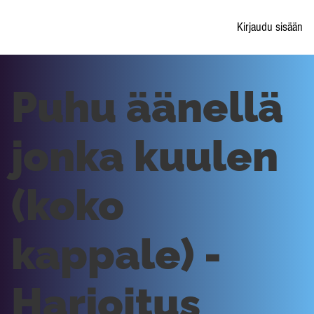
Kirjaudu sisään
Puhu äänellä
jonka kuulen
(koko
kappale) -
Harjoitus