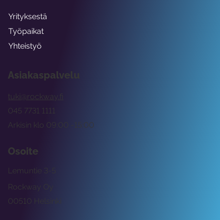
Yrityksestä
Työpaikat
Yhteistyö
Asiakaspalvelu
tuki@rockway.fi
045 7731 1111
Arkisin klo 09:00 -15:00
Osoite
Lemuntie 3-5
Rockway Oy
00510 Helsinki