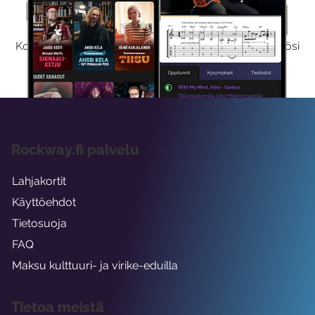
Kokeile Ilmaiseksi
Kokeilemalla ilmaiseksi saat koko sisältömme käyttöösi
viikon ajaksi.
Rockway.fi palvelu
Lahjakortit
Käyttöehdot
Tietosuoja
FAQ
Maksu kulttuuri- ja virike-eduilla
Tietoa meistä