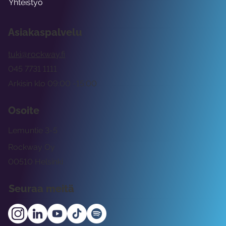
Yhteistyö
Asiakaspalvelu
tuki@rockway.fi
045 7731 1111
Arkisin klo 09:00 -15:00
Osoite
Lemuntie 3-5
Rockway Oy
00510 Helsinki
Seuraa meitä