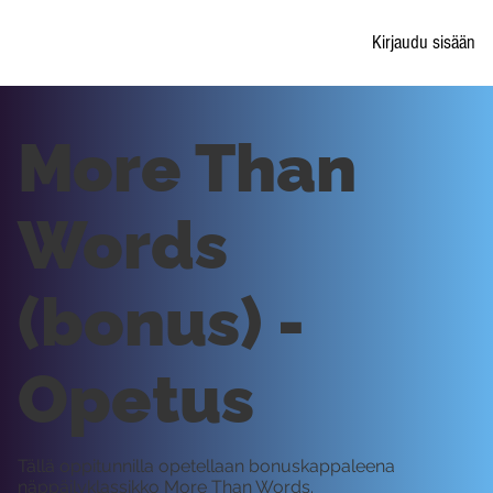
Kirjaudu sisään
More Than
Words
(bonus) -
Opetus
Tällä oppitunnilla opetellaan bonuskappaleena
näppäilyklassikko More Than Words.