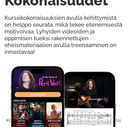
Kokonaisuudet
Kurssikokonaisuuksien avulla kehittymistä
on helppo seurata, mikä tekee etenemisestä
motivoivaa. Lyhyiden videoiden ja
oppimisen tueksi rakennettujen
oheismateriaalien avulla treenaaminen on
innostavaa!
Kokeile Ilmaiseksi
Kokeilemalla ilmaiseksi saat koko sisältömme käyttöösi
viikon ajaksi.