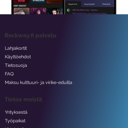
Rockway.fi palvelu
Lahjakortit
Käyttöehdot
Tietosuoja
FAQ
Maksu kulttuuri- ja virike-eduilla
Tietoa meistä
Yrityksestä
Työpaikat