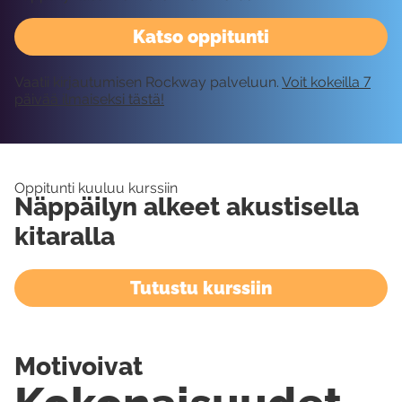
Katso oppitunti
Vaatii kirjautumisen Rockway palveluun.
Voit kokeilla 7
päivää ilmaiseksi tästä!
Oppitunti kuuluu kurssiin
Näppäilyn alkeet akustisella
kitaralla
Tutustu kurssiin
Motivoivat