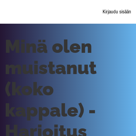
Kirjaudu sisään
Minä olen
muistanut
(koko
kappale) -
Harjoitus