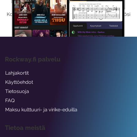
Kokeilemalla ilmaiseksi saat koko sisältömme käyttöösi
viikon ajaksi.
Rockway.fi palvelu
Lahjakortit
Käyttöehdot
Tietosuoja
FAQ
Maksu kulttuuri- ja virike-eduilla
Tietoa meistä