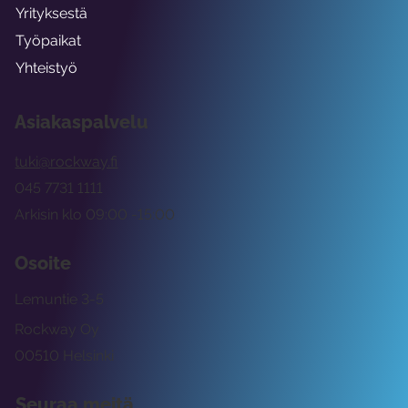
Yrityksestä
Työpaikat
Yhteistyö
Asiakaspalvelu
tuki@rockway.fi
045 7731 1111
Arkisin klo 09:00 -15:00
Osoite
Lemuntie 3-5
Rockway Oy
00510 Helsinki
Seuraa meitä