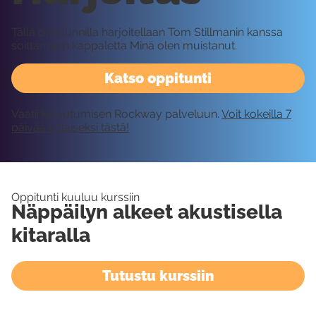
Tällä oppitunnilla harjoitellaan Tom Stillmanin kanssa
soittamaan kappaletta Minä olen muistanut.
Katso oppitunti
Vaatii kirjautumisen Rockway palveluun.
Voit kokeilla 7
päivää ilmaiseksi tästä!
Oppitunti kuuluu kurssiin
Näppäilyn alkeet akustisella
kitaralla
Tutustu kurssiin