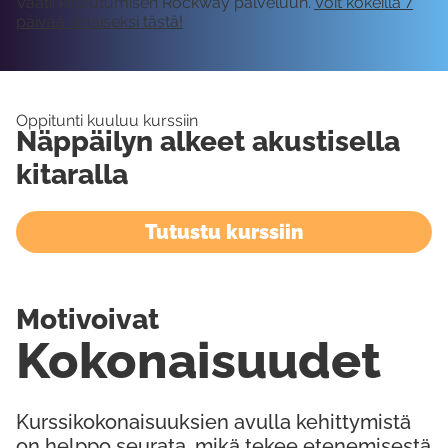
Vaatii kirjautumisen Rockway palveluun.
Voit kokeilla 7
päivää ilmaiseksi tästä!
Oppitunti kuuluu kurssiin
Näppäilyn alkeet akustisella
kitaralla
Tutustu kurssiin
Motivoivat
Kokonaisuudet
Kurssikokonaisuuksien avulla kehittymistä
on helppo seurata, mikä tekee etenemisestä