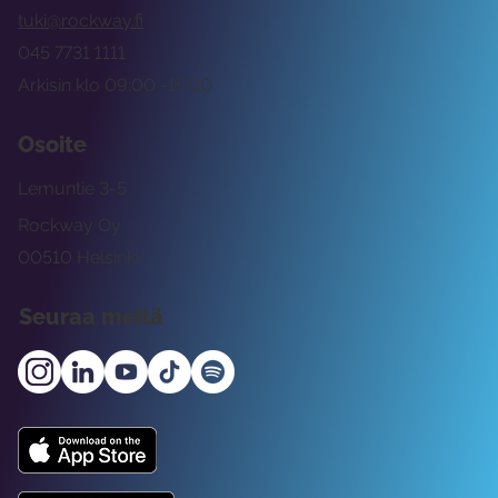
tuki@rockway.fi
045 7731 1111
Arkisin klo 09:00 -15:00
Osoite
Lemuntie 3-5
Rockway Oy
00510 Helsinki
Seuraa meitä