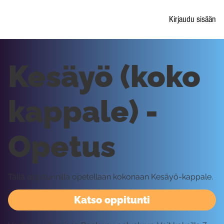
Kirjaudu sisään
Kesäyö (koko
kappale) -
Opetus
Tällä oppitunnilla opetellaan kokonaan Kesäyö-kappale.
Katso oppitunti