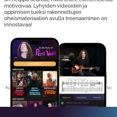
motivoivaa. Lyhyiden videoiden ja
oppimisen tueksi rakennettujen
oheismateriaalien avulla treenaaminen on
innostavaa!
Kokeile Ilmaiseksi
Kokeilemalla ilmaiseksi saat koko sisältömme käyttöösi
viikon ajaksi.