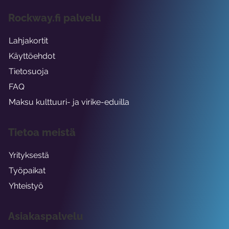
Rockway.fi palvelu
Lahjakortit
Käyttöehdot
Tietosuoja
FAQ
Maksu kulttuuri- ja virike-eduilla
Tietoa meistä
Yrityksestä
Työpaikat
Yhteistyö
Asiakaspalvelu