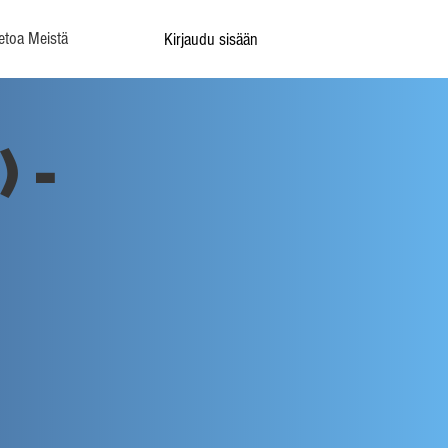
etoa Meistä
Kirjaudu sisään
) -