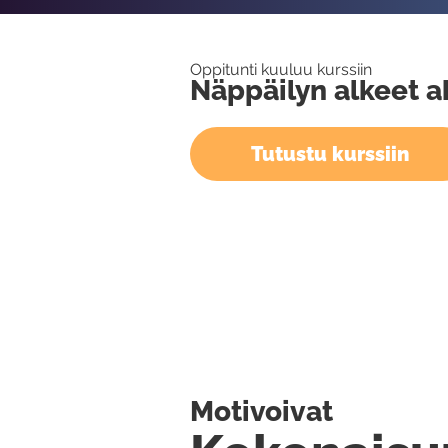
Oppitunti kuuluu kurssiin
Näppäilyn alkeet ak
Tutustu kurssiin
Motivoivat