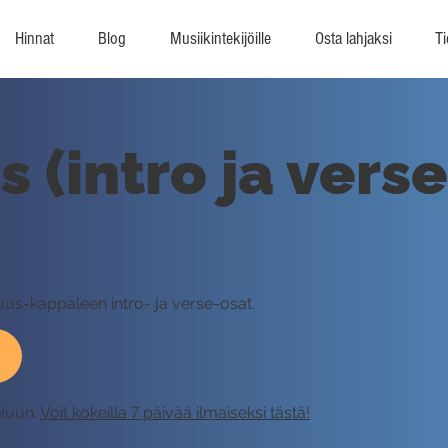
Hinnat
Blog
Musiikintekijöille
Osta lahjaksi
Ti
s (intro ja verse
suus-kappaleen intro- ja verse-osat.
eluun.
Voit kokeilla 7 päivää ilmaiseksi tästä!