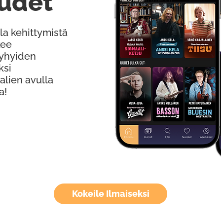
udet
la kehittymistä
kee
Lyhyiden
ksi
alien avulla
a!
Kokeile Ilmaiseksi