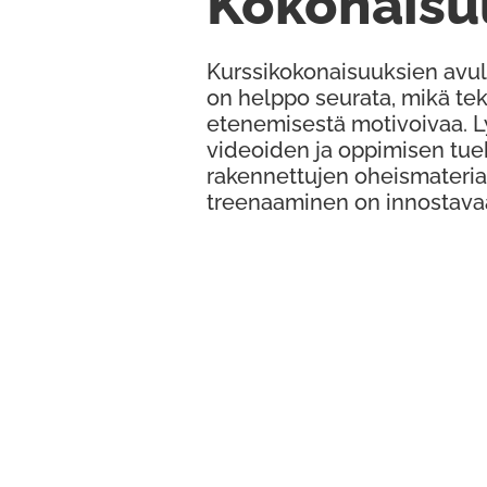
Kokonaisu
Kurssikokonaisuuksien avul
on helppo seurata, mikä te
etenemisestä motivoivaa. 
videoiden ja oppimisen tue
rakennettujen oheismateria
treenaaminen on innostava