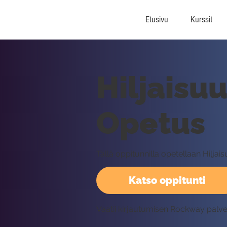
Etusivu
Kurssit
Hiljaisuu
Opetus
Tällä oppitunnilla opetellaan Hiljai
Katso oppitunti
Vaatii kirjautumisen Rockway palv