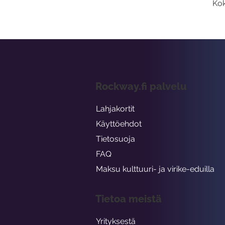
Kok
Rockway.fi palvelu
Lahjakortit
Käyttöehdot
Tietosuoja
FAQ
Maksu kulttuuri- ja virike-eduilla
Tietoa meistä
Yrityksestä