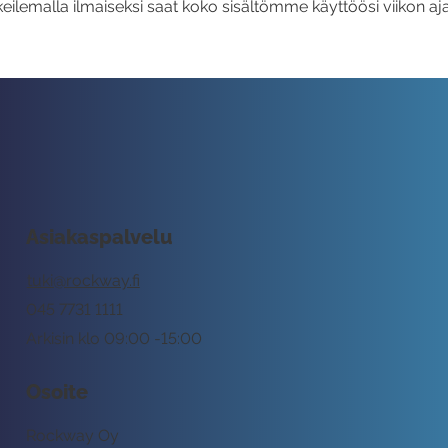
eilemalla ilmaiseksi saat koko sisältömme käyttöösi viikon aja
Asiakaspalvelu
tuki@rockway.fi
045 7731 1111
Arkisin klo 09:00 -15:00
Osoite
Rockway Oy