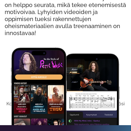
on helppo seurata, mikä tekee etenemisestä
motivoivaa. Lyhyiden videoiden ja
oppimisen tueksi rakennettujen
oheismateriaalien avulla treenaaminen on
innostavaa!
Kokeile Ilmaiseksi
Kokeilemalla ilmaiseksi saat koko sisältömme käyttöösi
viikon ajaksi.