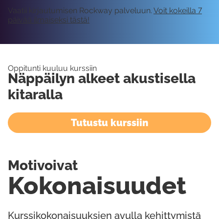
Vaatii kirjautumisen Rockway palveluun.
Voit kokeilla 7
päivää ilmaiseksi tästä!
Oppitunti kuuluu kurssiin
Näppäilyn alkeet akustisella
kitaralla
Tutustu kurssiin
Motivoivat
Kokonaisuudet
Kurssikokonaisuuksien avulla kehittymistä