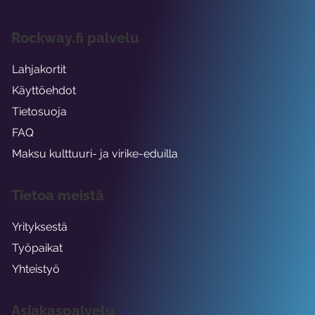
Rockway.fi palvelu
Lahjakortit
Käyttöehdot
Tietosuoja
FAQ
Maksu kulttuuri- ja virike-eduilla
Tietoa meistä
Yrityksestä
Työpaikat
Yhteistyö
Asiakaspalvelu