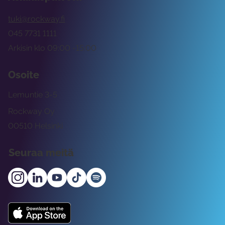
tuki@rockway.fi
045 7731 1111
Arkisin klo 09:00 -15:00
Osoite
Lemuntie 3-5
Rockway Oy
00510 Helsinki
Seuraa meitä