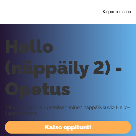
Kirjaudu sisään
Hello
(näppäily 2) -
Opetus
Tällä oppitunnilla opetellaan toinen näppäilykuvio Hello-
kappaleeseen.
Katso oppitunti