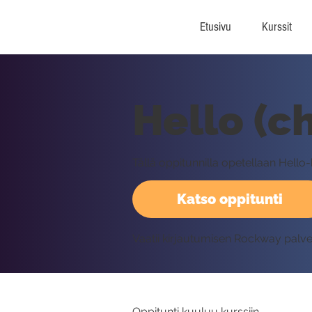
Etusivu
Kurssit
Hello (c
Tällä oppitunnilla opetellaan Hello
Katso oppitunti
Vaatii kirjautumisen Rockway palv
Oppitunti kuuluu kurssiin