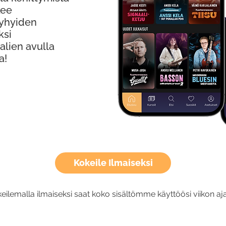
kee
Lyhyiden
ksi
alien avulla
a!
Kokeile Ilmaiseksi
eilemalla ilmaiseksi saat koko sisältömme käyttöösi viikon aja