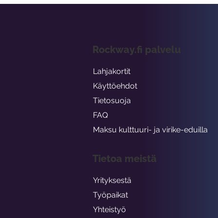
Rockway.fi palvelu
Lahjakortit
Käyttöehdot
Tietosuoja
FAQ
Maksu kulttuuri- ja virike-eduilla
Tietoa meistä
Yrityksestä
Työpaikat
Yhteistyö