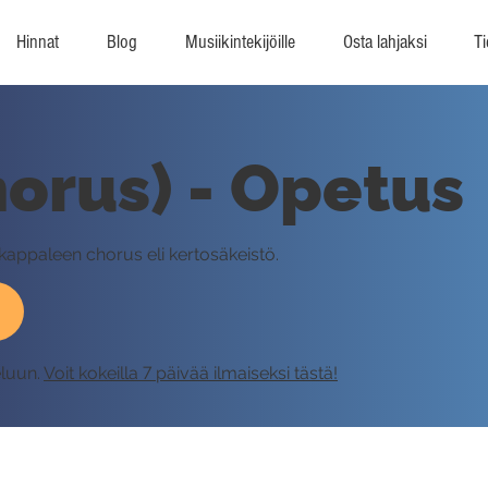
Hinnat
Blog
Musiikintekijöille
Osta lahjaksi
Ti
horus) - Opetus
-kappaleen chorus eli kertosäkeistö.
eluun.
Voit kokeilla 7 päivää ilmaiseksi tästä!