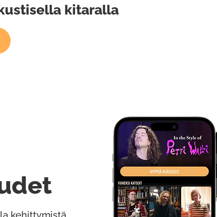
ustisella kitaralla
udet
la kehittymistä