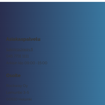
Asiakaspalvelu
tuki@rockway.fi
045 7731 1111
Arkisin klo 09:00 -15:00
Osoite
Rockway Oy
Lemuntie 3-5
00510 Helsinki