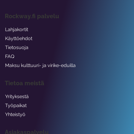
Rockway.fi palvelu
Lahjakortit
Käyttöehdot
Tietosuoja
FAQ
Maksu kulttuuri- ja virike-eduilla
Tietoa meistä
Yrityksestä
Työpaikat
Yhteistyö
Asiakaspalvelu