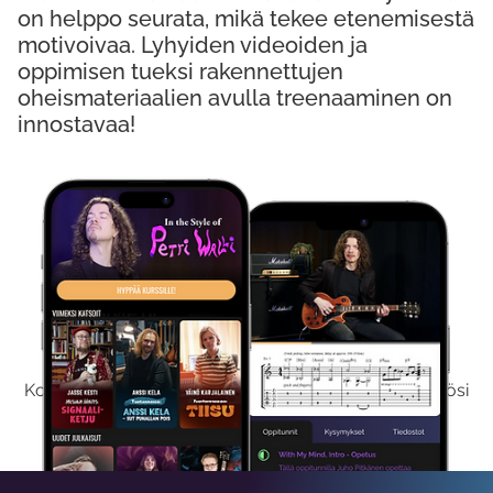
on helppo seurata, mikä tekee etenemisestä
motivoivaa. Lyhyiden videoiden ja
oppimisen tueksi rakennettujen
oheismateriaalien avulla treenaaminen on
innostavaa!
Kokeile Ilmaiseksi
Kokeilemalla ilmaiseksi saat koko sisältömme käyttöösi
viikon ajaksi.