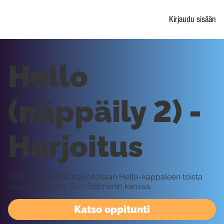
Kirjaudu sisään
Hello
(näppäily 2) -
Harjoitus
Tällä oppitunnilla harjoitellaan Hello-kappaleen toista
näppäilykuviota Tom Stillmanin kanssa.
Katso oppitunti