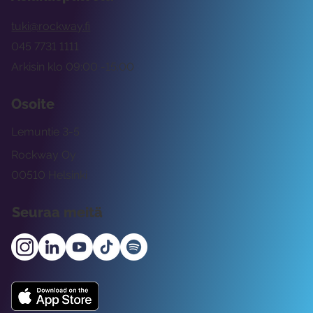
tuki@rockway.fi
045 7731 1111
Arkisin klo 09:00 -15:00
Osoite
Lemuntie 3-5
Rockway Oy
00510 Helsinki
Seuraa meitä