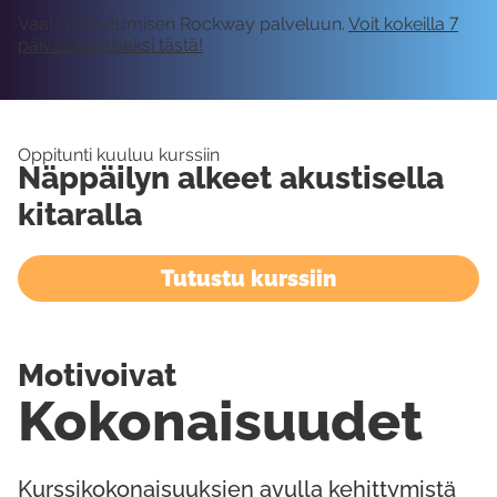
Vaatii kirjautumisen Rockway palveluun.
Voit kokeilla 7
päivää ilmaiseksi tästä!
Oppitunti kuuluu kurssiin
Näppäilyn alkeet akustisella
kitaralla
Tutustu kurssiin
Motivoivat
Kokonaisuudet
Kurssikokonaisuuksien avulla kehittymistä