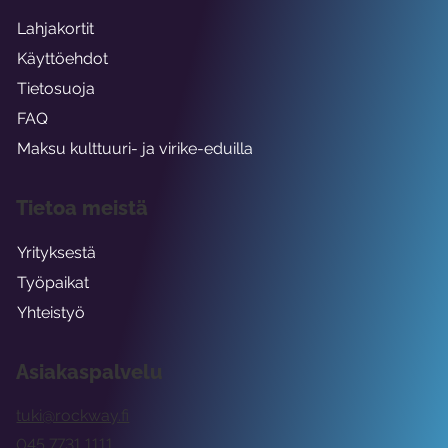
Lahjakortit
Käyttöehdot
Tietosuoja
FAQ
Maksu kulttuuri- ja virike-eduilla
Tietoa meistä
Yrityksestä
Työpaikat
Yhteistyö
Asiakaspalvelu
tuki@rockway.fi
045 7731 1111