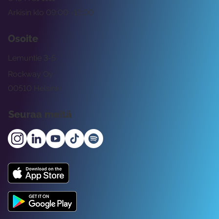
Arkisin klo 09:00 -15:00
Osoite
Lemuntie 3-5
Rockway Oy
00510 Helsinki
Seuraa meitä