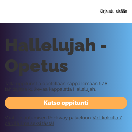
Kirjaudu sisään
Hallelujah -
Opetus
Tällä oppitunnilla opetellaan näppäilemään 6/8-
tahitlajissa kulkevaa kappaletta Hallelujah.
Katso oppitunti
Vaatii kirjautumisen Rockway palveluun.
Voit kokeilla 7
päivää ilmaiseksi tästä!