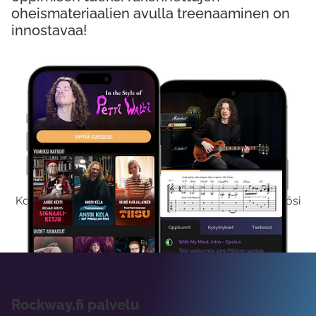
oheismateriaalien avulla treenaaminen on
innostavaa!
Kokeile Ilmaiseksi
Kokeilemalla ilmaiseksi saat koko sisältömme käyttöösi
viikon ajaksi.
Rockway.fi palvelu