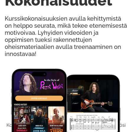
Kokonaisuudet
Kurssikokonaisuuksien avulla kehittymistä
on helppo seurata, mikä tekee etenemisestä
motivoivaa. Lyhyiden videoiden ja
oppimisen tueksi rakennettujen
oheismateriaalien avulla treenaaminen on
innostavaa!
Kokeile Ilmaiseksi
Kokeilemalla ilmaiseksi saat koko sisältömme käyttöösi
viikon ajaksi.