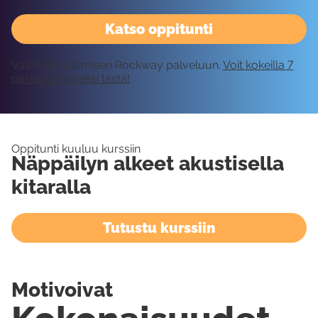
Katso oppitunti
Vaatii kirjautumisen Rockway palveluun.
Voit kokeilla 7
päivää ilmaiseksi tästä!
Oppitunti kuuluu kurssiin
Näppäilyn alkeet akustisella
kitaralla
Tutustu kurssiin
Motivoivat