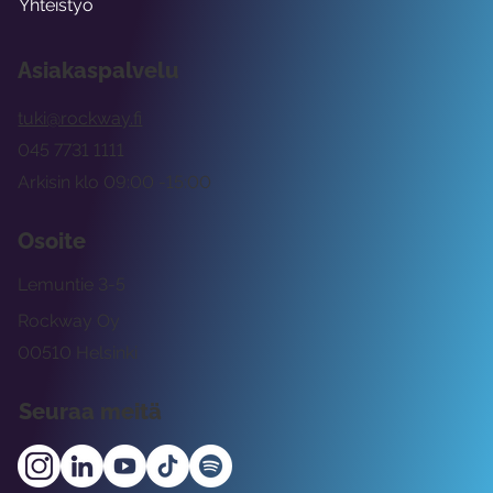
Yhteistyö
Asiakaspalvelu
tuki@rockway.fi
045 7731 1111
Arkisin klo 09:00 -15:00
Osoite
Lemuntie 3-5
Rockway Oy
00510 Helsinki
Seuraa meitä