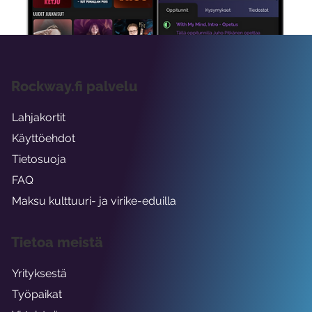
Rockway.fi palvelu
Lahjakortit
Käyttöehdot
Tietosuoja
FAQ
Maksu kulttuuri- ja virike-eduilla
Tietoa meistä
Yrityksestä
Työpaikat