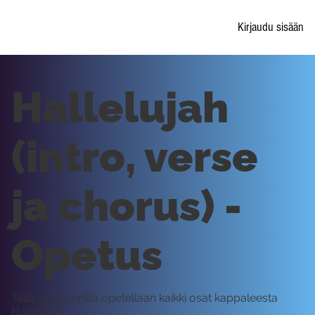
Kirjaudu sisään
Hallelujah
(intro, verse
ja chorus) -
Opetus
Tällä oppitunnilla opetellaan kaikki osat kappaleesta
Hallelujah.