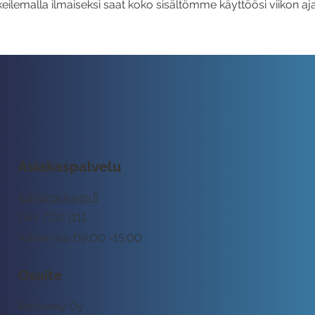
eilemalla ilmaiseksi saat koko sisältömme käyttöösi viikon aja
Asiakaspalvelu
tuki@rockway.fi
045 7731 1111
Arkisin klo 09:00 -15:00
Osoite
Rockway Oy