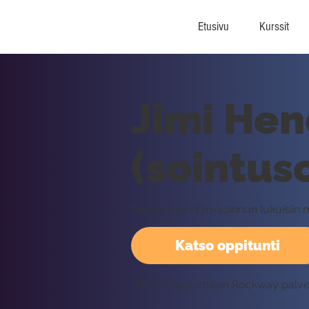
Etusivu
Kurssit
Jimi Hend
(sointus
Tutustutaan Em-soinnun lukuisiin
Katso oppitunti
Vaatii kirjautumisen Rockway palv