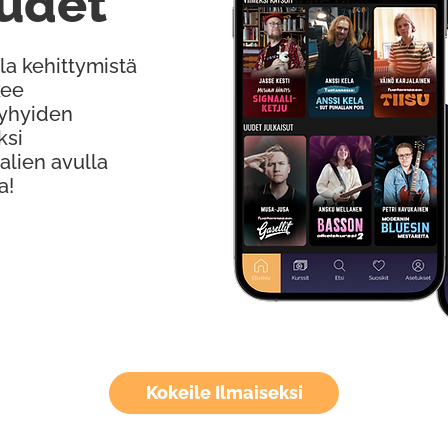
udet
la kehittymistä
kee
Lyhyiden
ksi
alien avulla
a!
Kokeile Ilmaiseksi