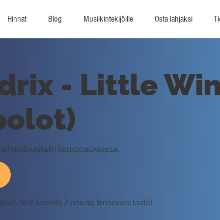
Hinnat
Blog
Musiikintekijöille
Osta lahjaksi
Ti
rix - Little Win
oolot)
 mahdollisuuksiin komppauksessa.
eluun.
Voit kokeilla 7 päivää ilmaiseksi tästä!