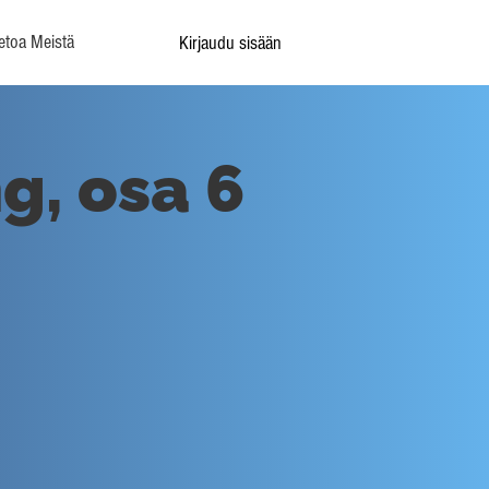
etoa Meistä
Kirjaudu sisään
g, osa 6