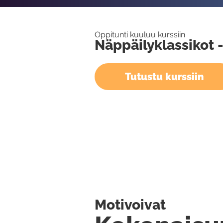
Oppitunti kuuluu kurssiin
Näppäilyklassikot -
Tutustu kurssiin
Motivoivat