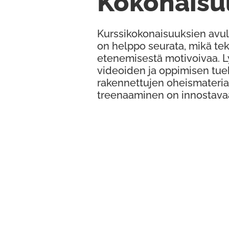
Kokonaisu
Kurssikokonaisuuksien avul
on helppo seurata, mikä te
etenemisestä motivoivaa. 
videoiden ja oppimisen tue
rakennettujen oheismateria
treenaaminen on innostava