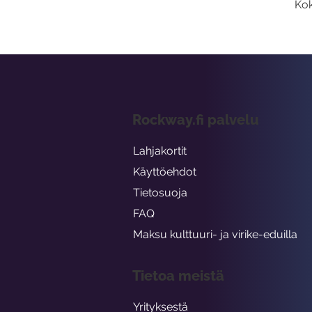
Kok
Rockway.fi palvelu
Lahjakortit
Käyttöehdot
Tietosuoja
FAQ
Maksu kulttuuri- ja virike-eduilla
Tietoa meistä
Yrityksestä