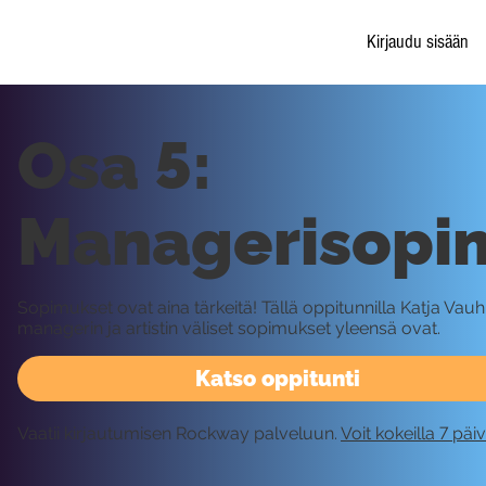
Kirjaudu sisään
Osa 5:
Managerisopi
Sopimukset ovat aina tärkeitä! Tällä oppitunnilla Katja Vauh
managerin ja artistin väliset sopimukset yleensä ovat.
Katso oppitunti
Vaatii kirjautumisen Rockway palveluun.
Voit kokeilla 7 päi