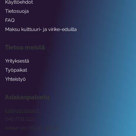
Käyttöehdot
Tietosuoja
FAQ
Maksu kulttuuri- ja virike-eduilla
Tietoa meistä
Yrityksestä
Työpaikat
Yhteistyö
Asiakaspalvelu
tuki@rockway.fi
045 7731 1111
Arkisin klo 09:00 -15:00