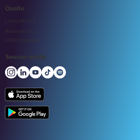
Osoite
Lemuntie 3-5
Rockway Oy
00510 Helsinki
Seuraa meitä