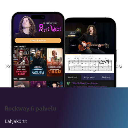
Kokeile Ilmaiseksi
Kokeilemalla ilmaiseksi saat koko sisältömme käyttöösi
viikon ajaksi.
Rockway.fi palvelu
Lahjakortit