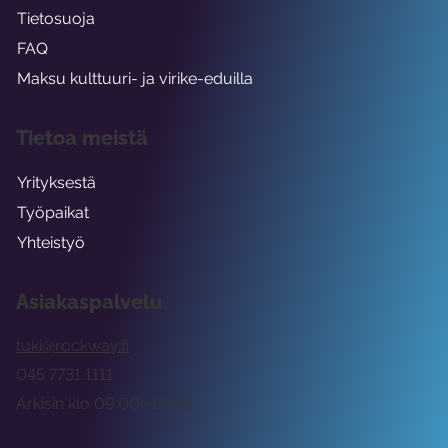
Tietosuoja
FAQ
Maksu kulttuuri- ja virike-eduilla
Tietoa meistä
Yrityksestä
Työpaikat
Yhteistyö
Asiakaspalvelu
tuki@rockway.fi
045 7731 1111
Arkisin klo 09:00 -15:00