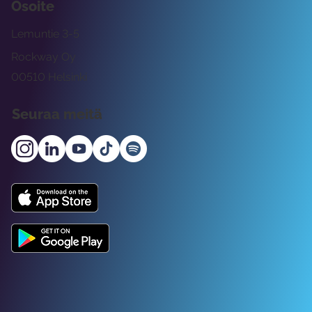
Osoite
Lemuntie 3-5
Rockway Oy
00510 Helsinki
Seuraa meitä