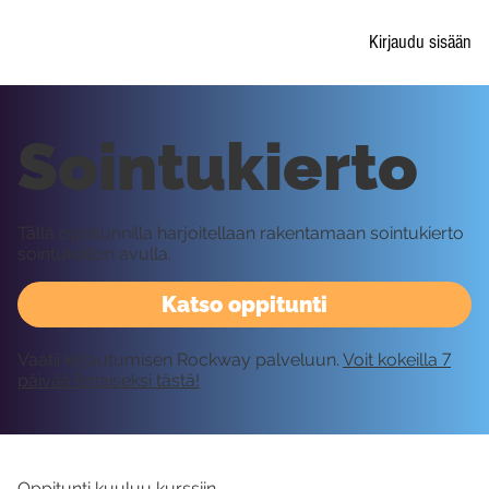
Kirjaudu sisään
Sointukierto
Tällä oppitunnilla harjoitellaan rakentamaan sointukierto
sointukellon avulla.
Katso oppitunti
Vaatii kirjautumisen Rockway palveluun.
Voit kokeilla 7
päivää ilmaiseksi tästä!
Oppitunti kuuluu kurssiin