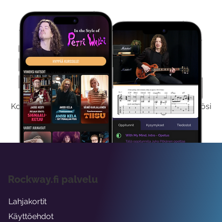
Kokeile Ilmaiseksi
Kokeilemalla ilmaiseksi saat koko sisältömme käyttöösi
viikon ajaksi.
Rockway.fi palvelu
Lahjakortit
Käyttöehdot