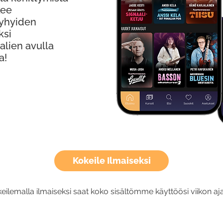
kee
Lyhyiden
ksi
alien avulla
a!
Kokeile Ilmaiseksi
eilemalla ilmaiseksi saat koko sisältömme käyttöösi viikon aja