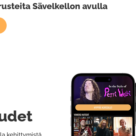
rusteita Sävelkellon avulla
udet
la kehittymistä