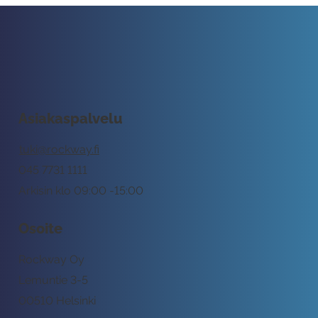
Asiakaspalvelu
tuki@rockway.fi
045 7731 1111
Arkisin klo 09:00 -15:00
Osoite
Rockway Oy
Lemuntie 3-5
00510 Helsinki