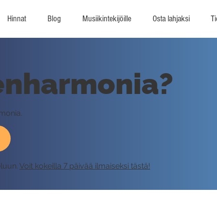
Hinnat
Blog
Musiikintekijöille
Osta lahjaksi
Ti
 enharmonia?
rmonia.
eluun.
Voit kokeilla 7 päivää ilmaiseksi tästä!