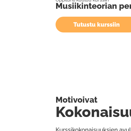
Musiikinteorian pe
Tutustu kurssiin
Motivoivat
Kokonaisu
Kurssikokonaisuuksien avul