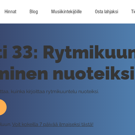
Hinnat
Blog
Musiikintekijöille
Osta lahjaksi
Ti
i 33: Rytmikuu
aminen nuoteiksi
ttaa, kuinka kirjoittaa rytmikuuntelu nuoteiksi.
eluun.
Voit kokeilla 7 päivää ilmaiseksi tästä!