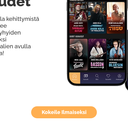
udet
la kehittymistä
kee
Lyhyiden
ksi
alien avulla
a!
Kokeile Ilmaiseksi