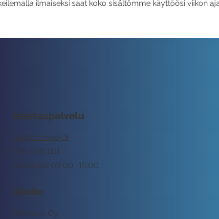
eilemalla ilmaiseksi saat koko sisältömme käyttöösi viikon aja
Asiakaspalvelu
tuki@rockway.fi
045 7731 1111
Arkisin klo 09:00 -15:00
Osoite
Rockway Oy