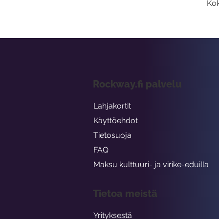
Kok
Rockway.fi palvelu
Lahjakortit
Käyttöehdot
Tietosuoja
FAQ
Maksu kulttuuri- ja virike-eduilla
Tietoa meistä
Yrityksestä