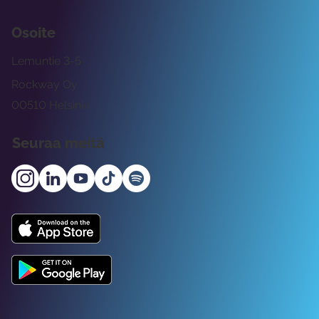
Osoite
Lemuntie 3-5
Rockway Oy
00510 Helsinki
Seuraa meitä