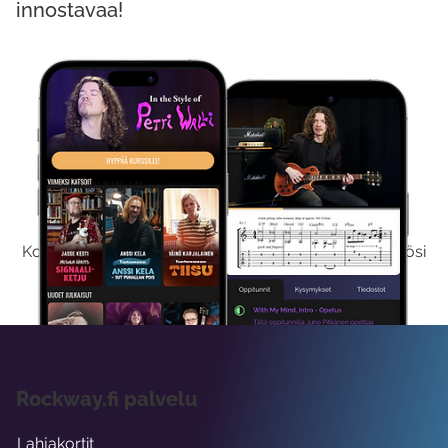
innostavaa!
Kokeile Ilmaiseksi
Kokeilemalla ilmaiseksi saat koko sisältömme käyttöösi
viikon ajaksi.
Rockway.fi palvelu
Lahjakortit