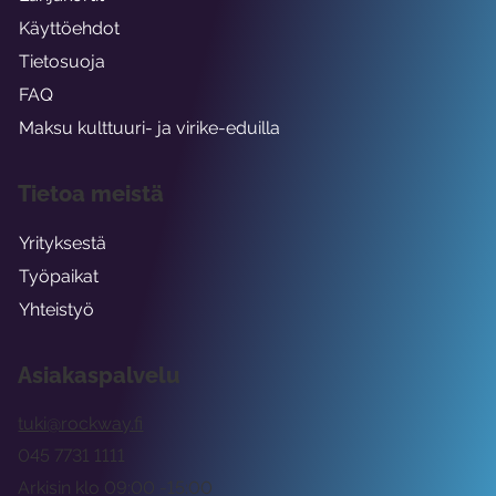
Käyttöehdot
Tietosuoja
FAQ
Maksu kulttuuri- ja virike-eduilla
Tietoa meistä
Yrityksestä
Työpaikat
Yhteistyö
Asiakaspalvelu
tuki@rockway.fi
045 7731 1111
Arkisin klo 09:00 -15:00