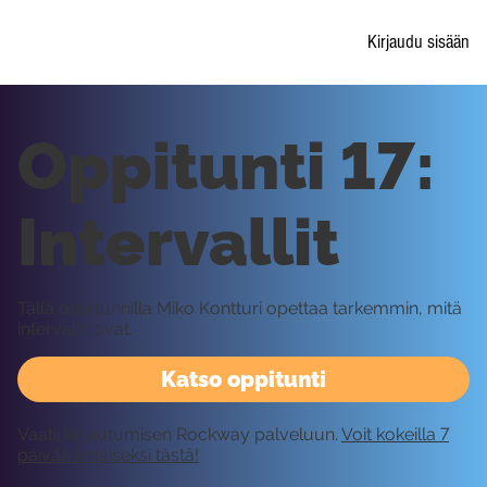
Kirjaudu sisään
Oppitunti 17:
Intervallit
Tällä oppitunnilla Miko Kontturi opettaa tarkemmin, mitä
intervallit ovat.
Katso oppitunti
Vaatii kirjautumisen Rockway palveluun.
Voit kokeilla 7
päivää ilmaiseksi tästä!