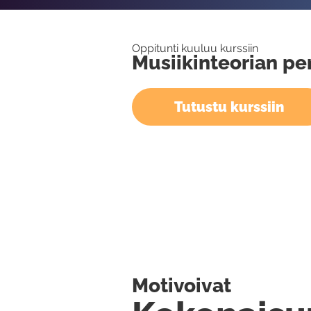
Oppitunti kuuluu kurssiin
Musiikinteorian pe
Tutustu kurssiin
Motivoivat