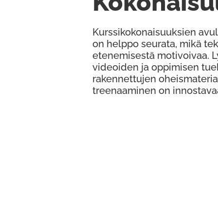
Kokonaisu
Kurssikokonaisuuksien avul
on helppo seurata, mikä te
etenemisestä motivoivaa. 
videoiden ja oppimisen tue
rakennettujen oheismateria
treenaaminen on innostava