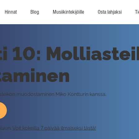
Hinnat
Blog
Musiikintekijöille
Osta lahjaksi
Ti
i 10: Molliaste
taminen
iasteikon muodostaminen Miko Kontturin kanssa.
eluun.
Voit kokeilla 7 päivää ilmaiseksi tästä!