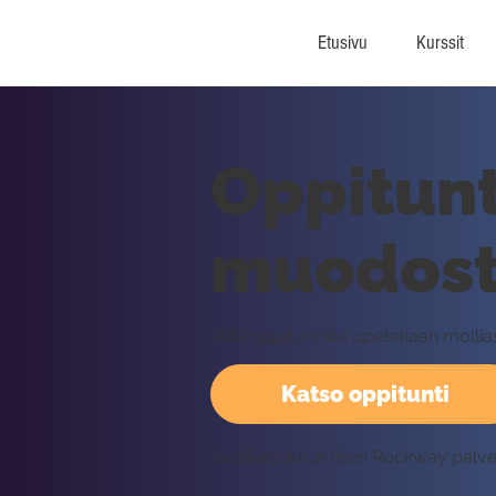
Etusivu
Kurssit
Oppitunt
muodos
Tällä oppitunnilla opetellaan moll
Katso oppitunti
Vaatii kirjautumisen Rockway palv