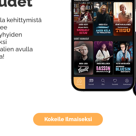
udet
la kehittymistä
kee
Lyhyiden
ksi
alien avulla
a!
Kokeile Ilmaiseksi