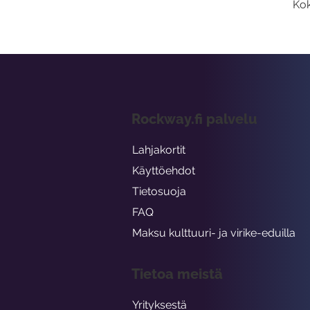
Kok
Rockway.fi palvelu
Lahjakortit
Käyttöehdot
Tietosuoja
FAQ
Maksu kulttuuri- ja virike-eduilla
Tietoa meistä
Yrityksestä