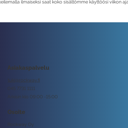
eilemalla ilmaiseksi saat koko sisältömme käyttöösi viikon aja
Asiakaspalvelu
tuki@rockway.fi
045 7731 1111
Arkisin klo 09:00 -15:00
Osoite
Rockway Oy