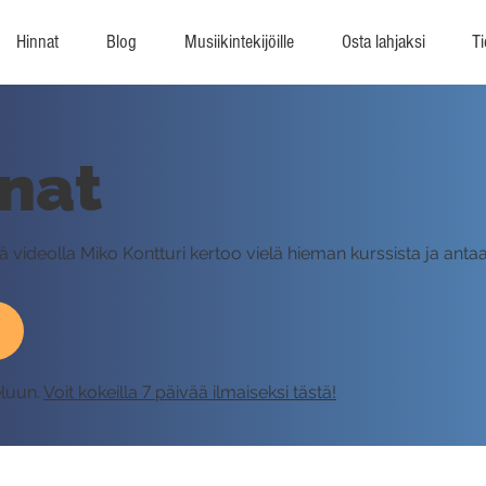
Hinnat
Blog
Musiikintekijöille
Osta lahjaksi
Ti
nat
llä videolla Miko Kontturi kertoo vielä hieman kurssista ja anta
eluun.
Voit kokeilla 7 päivää ilmaiseksi tästä!