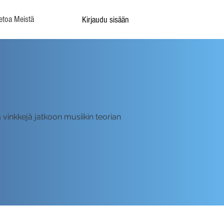
etoa Meistä
Kirjaudu sisään
a vinkkejä jatkoon musiikin teorian