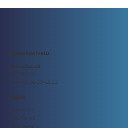
Asiakaspalvelu
tuki@rockway.fi
045 7731 1111
Arkisin klo 09:00 -15:00
Osoite
Rockway Oy
Lemuntie 3-5
00510 Helsinki