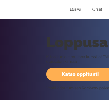
Etusivu
Kurssit
Loppusa
Kiitos kun olit mukana kurssilla! Tä
opiskelun kanssa.
Katso oppitunti
Vaatii kirjautumisen Rockway palv