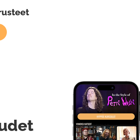
rusteet
udet