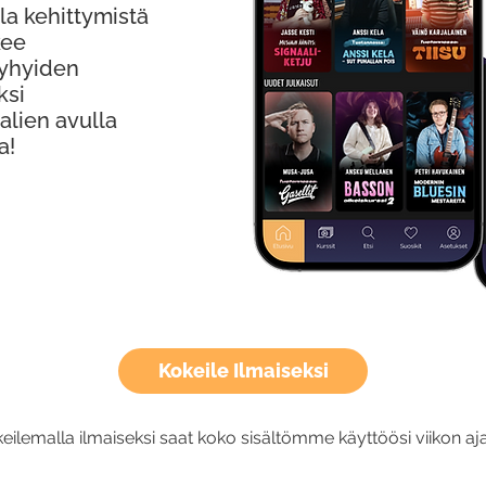
la kehittymistä
kee
Lyhyiden
ksi
alien avulla
a!
Kokeile Ilmaiseksi
eilemalla ilmaiseksi saat koko sisältömme käyttöösi viikon aja