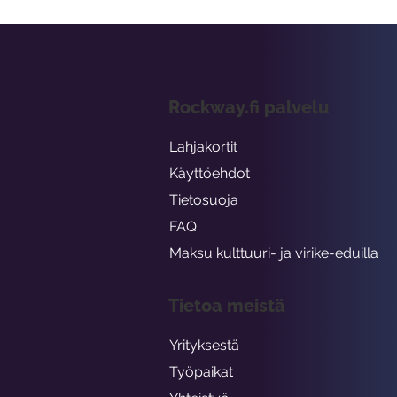
Rockway.fi palvelu
Lahjakortit
Käyttöehdot
Tietosuoja
FAQ
Maksu kulttuuri- ja virike-eduilla
Tietoa meistä
Yrityksestä
Työpaikat