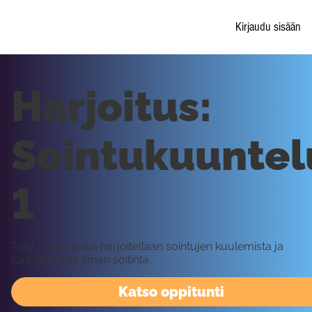
Kirjaudu sisään
Harjoitus:
Sointukuuntel
1
Tällä oppitunnilla harjoitellaan sointujen kuulemista ja
tunnistamista ilman soitinta.
Katso oppitunti