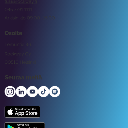
tuki@rockway.fi
045 7731 1111
Arkisin klo 09:00 -15:00
Osoite
Lemuntie 3-5
Rockway Oy
00510 Helsinki
Seuraa meitä