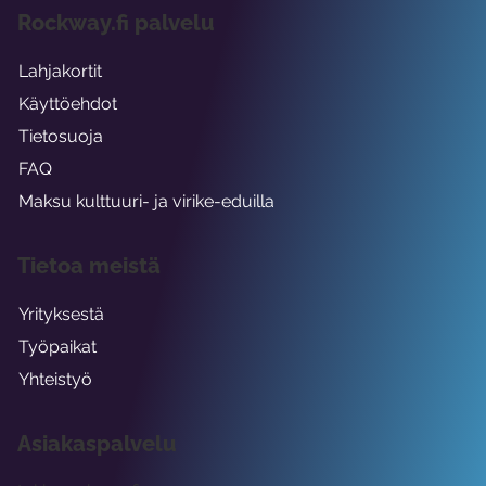
Rockway.fi palvelu
Lahjakortit
Käyttöehdot
Tietosuoja
FAQ
Maksu kulttuuri- ja virike-eduilla
Tietoa meistä
Yrityksestä
Työpaikat
Yhteistyö
Asiakaspalvelu