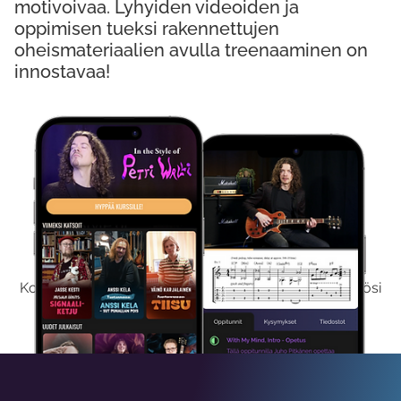
motivoivaa. Lyhyiden videoiden ja
oppimisen tueksi rakennettujen
oheismateriaalien avulla treenaaminen on
innostavaa!
Kokeile Ilmaiseksi
Kokeilemalla ilmaiseksi saat koko sisältömme käyttöösi
viikon ajaksi.