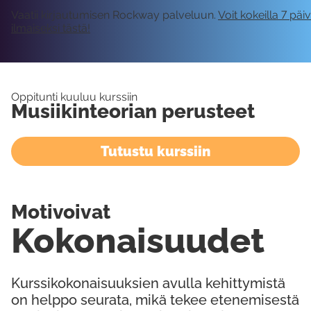
Vaatii kirjautumisen Rockway palveluun.
Voit kokeilla 7 päi
ilmaiseksi tästä!
Oppitunti kuuluu kurssiin
Musiikinteorian perusteet
Tutustu kurssiin
Motivoivat
Kokonaisuudet
Kurssikokonaisuuksien avulla kehittymistä
on helppo seurata, mikä tekee etenemisestä