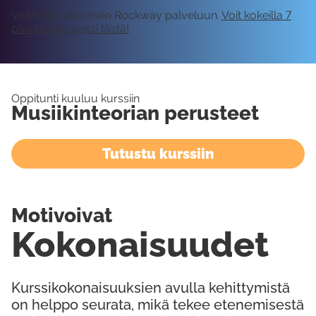
Vaatii kirjautumisen Rockway palveluun.
Voit kokeilla 7
päivää ilmaiseksi tästä!
Oppitunti kuuluu kurssiin
Musiikinteorian perusteet
Tutustu kurssiin
Motivoivat
Kokonaisuudet
Kurssikokonaisuuksien avulla kehittymistä
on helppo seurata, mikä tekee etenemisestä