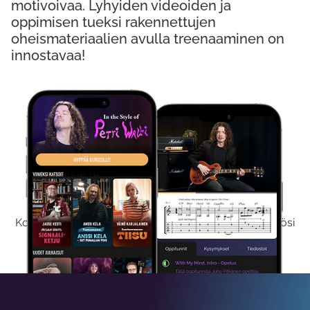
motivoivaa. Lyhyiden videoiden ja
oppimisen tueksi rakennettujen
oheismateriaalien avulla treenaaminen on
innostavaa!
Kokeile Ilmaiseksi
Kokeilemalla ilmaiseksi saat koko sisältömme käyttöösi
viikon ajaksi.