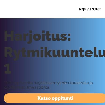
Kirjaudu sisään
Harjoitus:
Rytmikuuntel
1
Tällä oppitunnilla harjoitellaan rytmien kuulemista ja
kirjoittamista ilman soitinta.
Katso oppitunti