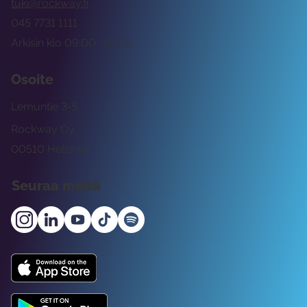
tuki@rockway.fi
045 7731 1111
Arkisin klo 09:00 -15:00
Osoite
Lemuntie 3-5
Rockway Oy
00510 Helsinki
Seuraa meitä