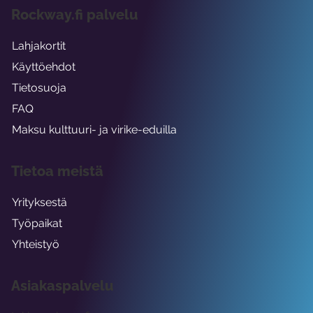
Rockway.fi palvelu
Lahjakortit
Käyttöehdot
Tietosuoja
FAQ
Maksu kulttuuri- ja virike-eduilla
Tietoa meistä
Yrityksestä
Työpaikat
Yhteistyö
Asiakaspalvelu