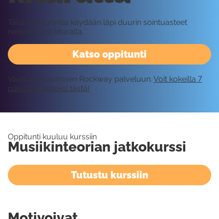
Tällä oppitunnilla käydään läpi duurin sointuasteet
nelisointuina kitaralla.
Katso oppitunti
Vaatii kirjautumisen Rockway palveluun.
Voit kokeilla 7
päivää ilmaiseksi tästä!
Oppitunti kuuluu kurssiin
Musiikinteorian jatkokurssi
Tutustu kurssiin
Motivoivat