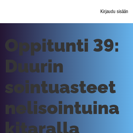
Kirjaudu sisään
Oppitunti 39:
Duurin
sointuasteet
nelisointuina
kitaralla