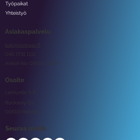
Työpaikat
Yhteistyö
Asiakaspalvelu
tuki@rockway.fi
045 7731 1111
Arkisin klo 09:00 -15:00
Osoite
Lemuntie 3-5
Rockway Oy
00510 Helsinki
Seuraa meitä