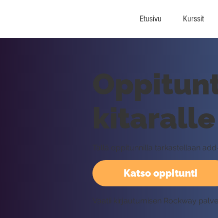
Etusivu
Kurssit
Oppitunt
kitaralle
Tällä oppitunnilla tarkastellaan add
Katso oppitunti
Vaatii kirjautumisen Rockway palv