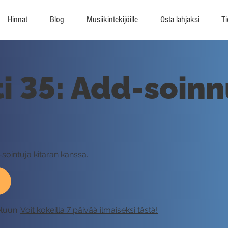
Hinnat
Blog
Musiikintekijöille
Osta lahjaksi
Ti
i 35: Add-soinn
-sointuja kitaran kanssa.
eluun.
Voit kokeilla 7 päivää ilmaiseksi tästä!