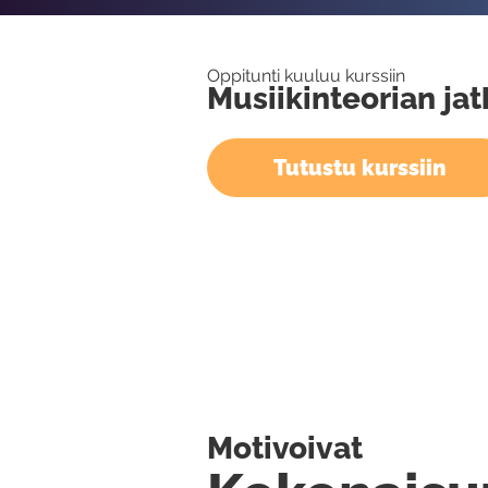
Oppitunti kuuluu kurssiin
Musiikinteorian jat
Tutustu kurssiin
Motivoivat