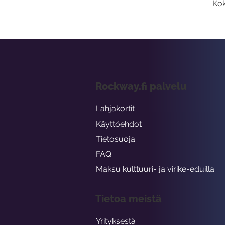
Kok
Rockway.fi palvelu
Lahjakortit
Käyttöehdot
Tietosuoja
FAQ
Maksu kulttuuri- ja virike-eduilla
Tietoa meistä
Yrityksestä