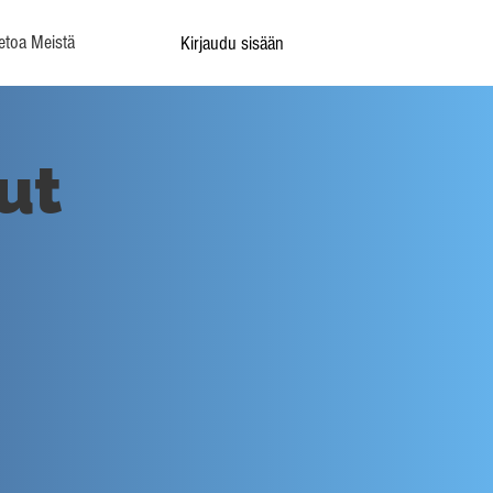
etoa Meistä
Kirjaudu sisään
ut