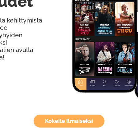
udet
la kehittymistä
kee
Lyhyiden
ksi
alien avulla
a!
Kokeile Ilmaiseksi