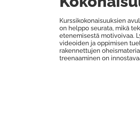
Kokonaisu
Kurssikokonaisuuksien avul
on helppo seurata, mikä te
etenemisestä motivoivaa. 
videoiden ja oppimisen tue
rakennettujen oheismateria
treenaaminen on innostava