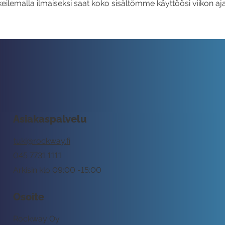
eilemalla ilmaiseksi saat koko sisältömme käyttöösi viikon aja
Asiakaspalvelu
tuki@rockway.fi
045 7731 1111
Arkisin klo 09:00 -15:00
Osoite
Rockway Oy