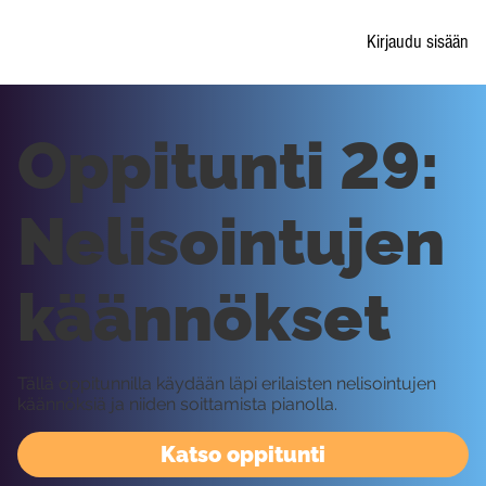
Kirjaudu sisään
Oppitunti 29:
Nelisointujen
käännökset
Tällä oppitunnilla käydään läpi erilaisten nelisointujen
käännöksiä ja niiden soittamista pianolla.
Katso oppitunti