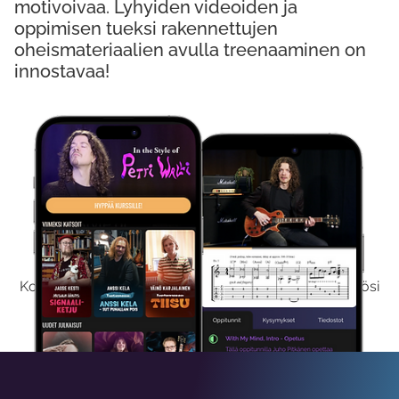
motivoivaa. Lyhyiden videoiden ja
oppimisen tueksi rakennettujen
oheismateriaalien avulla treenaaminen on
innostavaa!
Kokeile Ilmaiseksi
Kokeilemalla ilmaiseksi saat koko sisältömme käyttöösi
viikon ajaksi.