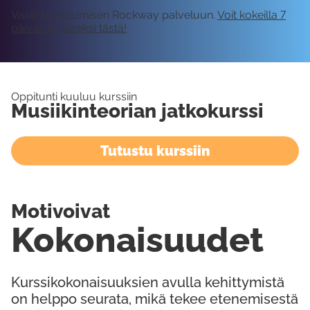
Vaatii kirjautumisen Rockway palveluun.
Voit kokeilla 7
päivää ilmaiseksi tästä!
Oppitunti kuuluu kurssiin
Musiikinteorian jatkokurssi
Tutustu kurssiin
Motivoivat
Kokonaisuudet
Kurssikokonaisuuksien avulla kehittymistä
on helppo seurata, mikä tekee etenemisestä