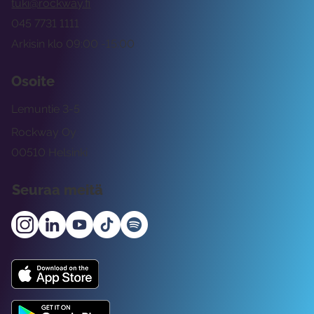
tuki@rockway.fi
045 7731 1111
Arkisin klo 09:00 -15:00
Osoite
Lemuntie 3-5
Rockway Oy
00510 Helsinki
Seuraa meitä