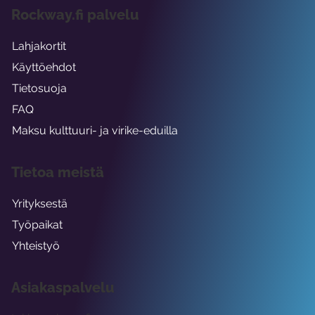
Rockway.fi palvelu
Lahjakortit
Käyttöehdot
Tietosuoja
FAQ
Maksu kulttuuri- ja virike-eduilla
Tietoa meistä
Yrityksestä
Työpaikat
Yhteistyö
Asiakaspalvelu