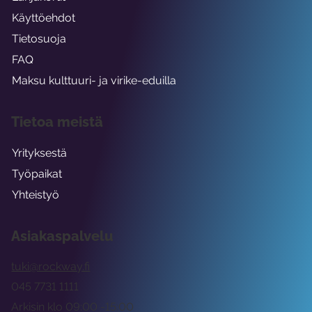
Käyttöehdot
Tietosuoja
FAQ
Maksu kulttuuri- ja virike-eduilla
Tietoa meistä
Yrityksestä
Työpaikat
Yhteistyö
Asiakaspalvelu
tuki@rockway.fi
045 7731 1111
Arkisin klo 09:00 -15:00