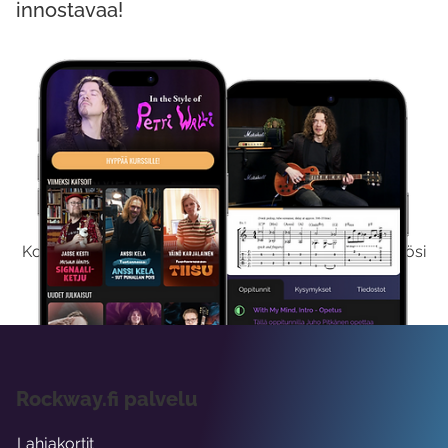
innostavaa!
Kokeile Ilmaiseksi
Kokeilemalla ilmaiseksi saat koko sisältömme käyttöösi
viikon ajaksi.
Rockway.fi palvelu
Lahjakortit