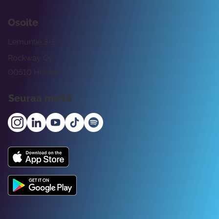
Osoite
Lemuntie 3-5
Rockway Oy
00510 Helsinki
Seuraa meitä