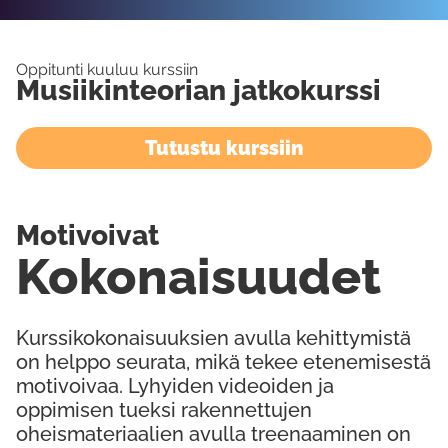
Oppitunti kuuluu kurssiin
Musiikinteorian jatkokurssi
Tutustu kurssiin
Motivoivat
Kokonaisuudet
Kurssikokonaisuuksien avulla kehittymistä
on helppo seurata, mikä tekee etenemisestä
motivoivaa. Lyhyiden videoiden ja
oppimisen tueksi rakennettujen
oheismateriaalien avulla treenaaminen on