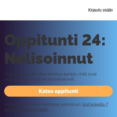
Kirjaudu sisään
Oppitunti 24:
Nelisoinnut
Tällä oppitunnilla Miko Kontturi kertoo, mitä ovat
nelisoinnut ja mistä ne muodostuvat.
Katso oppitunti
Vaatii kirjautumisen Rockway palveluun.
Voit kokeilla 7
päivää ilmaiseksi tästä!