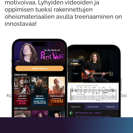
motivoivaa. Lyhyiden videoiden ja
oppimisen tueksi rakennettujen
oheismateriaalien avulla treenaaminen on
innostavaa!
Kokeile Ilmaiseksi
Kokeilemalla ilmaiseksi saat koko sisältömme käyttöösi
viikon ajaksi.