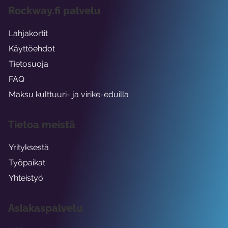
Rockway.fi palvelu
Lahjakortit
Käyttöehdot
Tietosuoja
FAQ
Maksu kulttuuri- ja virike-eduilla
Tietoa meistä
Yrityksestä
Työpaikat
Yhteistyö
Asiakaspalvelu