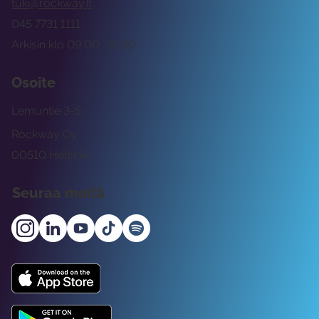
tuki@rockway.fi
045 7731 1111
Arkisin klo 09:00 -15:00
Osoite
Lemuntie 3-5
Rockway Oy
00510 Helsinki
Seuraa meitä