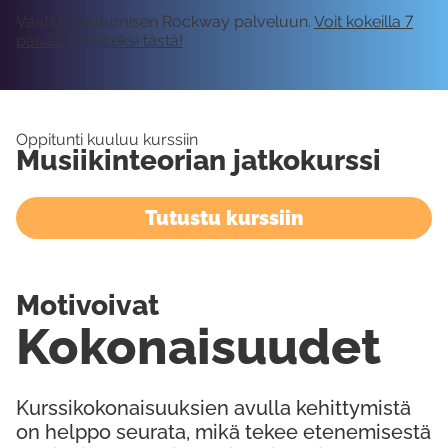
Vaatii kirjautumisen Rockway palveluun.
Voit kokeilla 7
päivää ilmaiseksi tästä!
Oppitunti kuuluu kurssiin
Musiikinteorian jatkokurssi
Tutustu kurssiin
Motivoivat
Kokonaisuudet
Kurssikokonaisuuksien avulla kehittymistä
on helppo seurata, mikä tekee etenemisestä