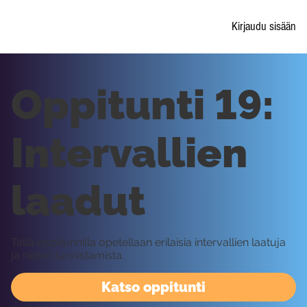
Kirjaudu sisään
Oppitunti 19:
Intervallien
laadut
Tällä oppitunnilla opetellaan erilaisia intervallien laatuja
ja niiden tunnistamista.
Katso oppitunti