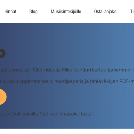
Hinnat
Blog
Musiikintekijöille
Osta lahjaksi
Ti
o
atkokurssille! Tällä videolla Miko Kontturi kertoo tarkemmin ku
dät kurssin oppimateriaalit, nuottipaperia ja tehtäväkirjan PDF
eluun.
Voit kokeilla 7 päivää ilmaiseksi tästä!