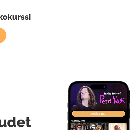
kokurssi
udet