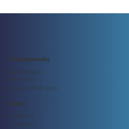
Asiakaspalvelu
tuki@rockway.fi
045 7731 1111
Arkisin klo 09:00 -15:00
Osoite
Rockway Oy
Lemuntie 3-5