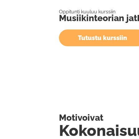
Oppitunti kuuluu kurssiin
Musiikinteorian jat
Tutustu kurssiin
Motivoivat
Kokonaisu