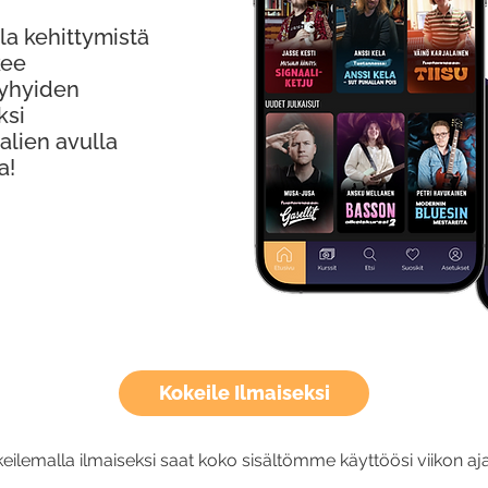
la kehittymistä
kee
Lyhyiden
ksi
alien avulla
a!
Kokeile Ilmaiseksi
eilemalla ilmaiseksi saat koko sisältömme käyttöösi viikon aja