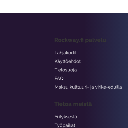
Rockway.fi palvelu
Lahjakortit
Käyttöehdot
Tietosuoja
FAQ
Maksu kulttuuri- ja virike-eduilla
Tietoa meistä
Yrityksestä
Työpaikat