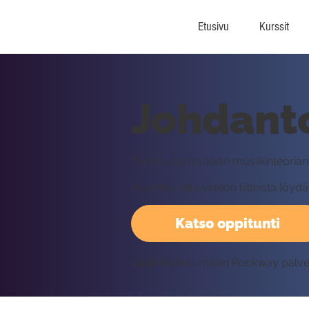
Etusivu
Kurssit
Johdant
Tervetuloa mukaan musiikinteorian j
Huomioi, että videon liitteistä löy
Katso oppitunti
Vaatii kirjautumisen Rockway palv