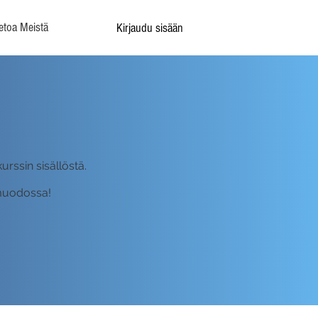
etoa Meistä
Kirjaudu sisään
rssin sisällöstä.
-muodossa!