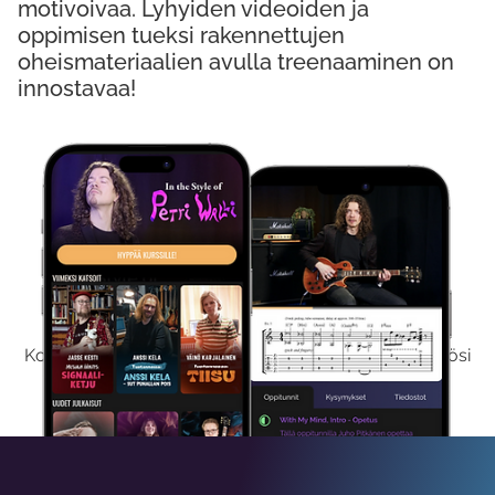
motivoivaa. Lyhyiden videoiden ja
oppimisen tueksi rakennettujen
oheismateriaalien avulla treenaaminen on
innostavaa!
Kokeile Ilmaiseksi
Kokeilemalla ilmaiseksi saat koko sisältömme käyttöösi
viikon ajaksi.