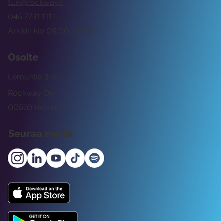
tuki@rockway.fi
045 7731 1111
Arkisin klo 09:00 -15:00
Osoite
Lemuntie 3-5
Rockway Oy
00510 Helsinki
Seuraa meitä