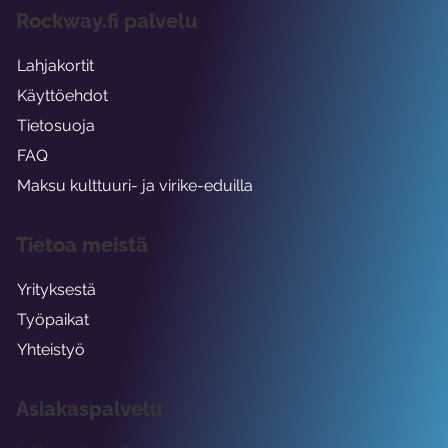
Rockway.fi palvelu
Lahjakortit
Käyttöehdot
Tietosuoja
FAQ
Maksu kulttuuri- ja virike-eduilla
Tietoa meistä
Yrityksestä
Työpaikat
Yhteistyö
Asiakaspalvelu