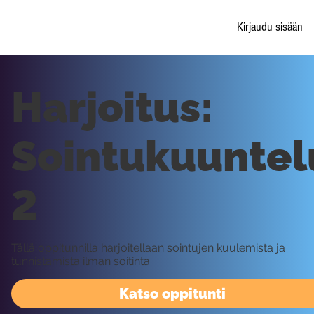
Kirjaudu sisään
Harjoitus:
Sointukuuntel
2
Tällä oppitunnilla harjoitellaan sointujen kuulemista ja
tunnistamista ilman soitinta.
Katso oppitunti