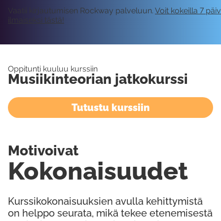
Vaatii kirjautumisen Rockway palveluun.
Voit kokeilla 7 päi
ilmaiseksi tästä!
Oppitunti kuuluu kurssiin
Musiikinteorian jatkokurssi
Tutustu kurssiin
Motivoivat
Kokonaisuudet
Kurssikokonaisuuksien avulla kehittymistä
on helppo seurata, mikä tekee etenemisestä