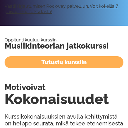
Vaatii kirjautumisen Rockway palveluun.
Voit kokeilla 7
päivää ilmaiseksi tästä!
Oppitunti kuuluu kurssiin
Musiikinteorian jatkokurssi
Tutustu kurssiin
Motivoivat
Kokonaisuudet
Kurssikokonaisuuksien avulla kehittymistä
on helppo seurata, mikä tekee etenemisestä