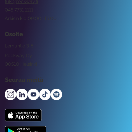
tuki@rockway.fi
045 7731 1111
Arkisin klo 09:00 -15:00
Osoite
Lemuntie 3-5
Rockway Oy
00510 Helsinki
Seuraa meitä