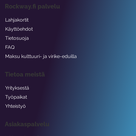
Rockway.fi palvelu
Lahjakortit
Käyttöehdot
Tietosuoja
FAQ
Maksu kulttuuri- ja virike-eduilla
Tietoa meistä
Yrityksestä
Työpaikat
Yhteistyö
Asiakaspalvelu