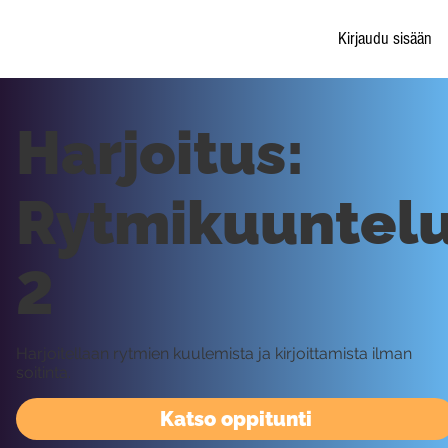
Kirjaudu sisään
Harjoitus:
Rytmikuuntel
2
Harjoitellaan rytmien kuulemista ja kirjoittamista ilman
soitinta.
Katso oppitunti