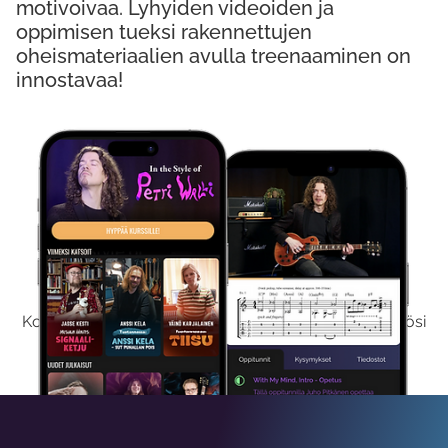
motivoivaa. Lyhyiden videoiden ja
oppimisen tueksi rakennettujen
oheismateriaalien avulla treenaaminen on
innostavaa!
Kokeile Ilmaiseksi
Kokeilemalla ilmaiseksi saat koko sisältömme käyttöösi
viikon ajaksi.