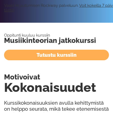
Vaatii kirjautumisen Rockway palveluun.
Voit kokeilla 7 päi
tästä!
Oppitunti kuuluu kurssiin
Musiikinteorian jatkokurssi
Tutustu kurssiin
Motivoivat
Kokonaisuudet
Kurssikokonaisuuksien avulla kehittymistä
on helppo seurata, mikä tekee etenemisestä