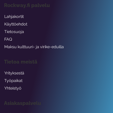
Rockway.fi palvelu
Lahjakortit
Käyttöehdot
Tietosuoja
FAQ
Maksu kulttuuri- ja virike-eduilla
Tietoa meistä
Yrityksestä
Työpaikat
Yhteistyö
Asiakaspalvelu