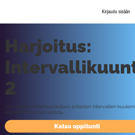
Kirjaudu sisään
Harjoitus:
Intervallikuun
2
Tällä oppitunnilla harjoitellaan erilaisten intervallien kuulemi
kirjoittamista ilman soitinta.
Katso oppitunti