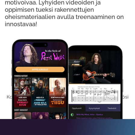
motivoivaa. Lyhyiden videoiden ja
oppimisen tueksi rakennettujen
oheismateriaalien avulla treenaaminen on
innostavaa!
Kokeile Ilmaiseksi
Kokeilemalla ilmaiseksi saat koko sisältömme käyttöösi
viikon ajaksi.