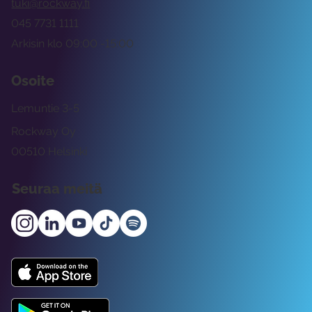
tuki@rockway.fi
045 7731 1111
Arkisin klo 09:00 -15:00
Osoite
Lemuntie 3-5
Rockway Oy
00510 Helsinki
Seuraa meitä