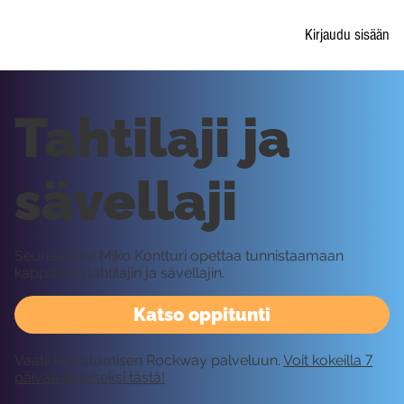
Kirjaudu sisään
Tahtilaji ja
sävellaji
Seuraavaksi Miko Kontturi opettaa tunnistaamaan
kappaleen tahtilajin ja sävellajin.
Katso oppitunti
Vaatii kirjautumisen Rockway palveluun.
Voit kokeilla 7
päivää ilmaiseksi tästä!