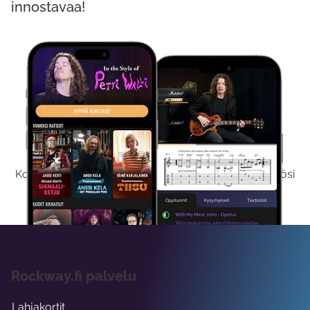
innostavaa!
Kokeile Ilmaiseksi
Kokeilemalla ilmaiseksi saat koko sisältömme käyttöösi
viikon ajaksi.
Rockway.fi palvelu
Lahjakortit