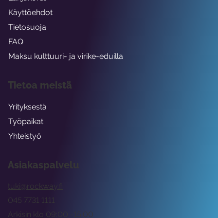
Käyttöehdot
Tietosuoja
FAQ
Maksu kulttuuri- ja virike-eduilla
Tietoa meistä
Yrityksestä
Työpaikat
Yhteistyö
Asiakaspalvelu
tuki@rockway.fi
045 7731 1111
Arkisin klo 09:00 -15:00