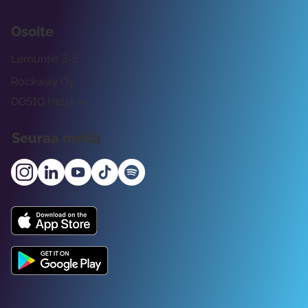
Osoite
Lemuntie 3-5
Rockway Oy
00510 Helsinki
Seuraa meitä