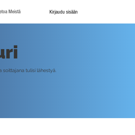
etoa Meistä
Kirjaudu sisään
ri
soittajana tulisi lähestyä.