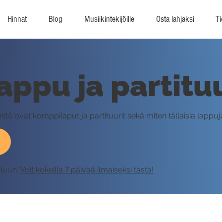
Hinnat
Blog
Musiikintekijöille
Osta lahjaksi
Ti
ppu ja partituu
tä ovat komppilaput ja partituurit sekä miten tällaisia lappuja 
eluun.
Voit kokeilla 7 päivää ilmaiseksi tästä!