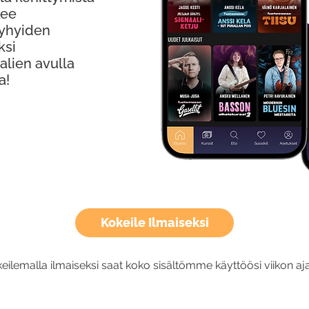
kee
Lyhyiden
ksi
alien avulla
a!
Kokeile Ilmaiseksi
eilemalla ilmaiseksi saat koko sisältömme käyttöösi viikon aja