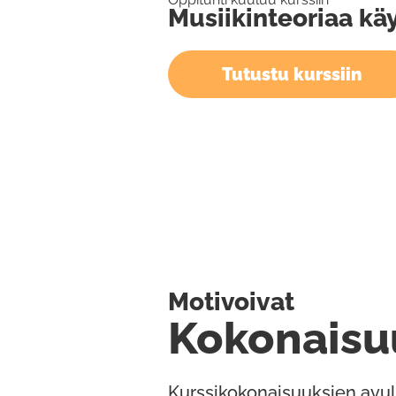
Musiikinteoriaa kä
Tutustu kurssiin
Motivoivat
Kokonaisu
Kurssikokonaisuuksien avul