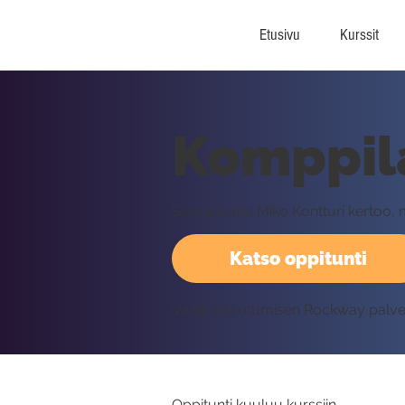
Etusivu
Kurssit
Komppila
Seuraavaksi Miko Kontturi kertoo, mi
Katso oppitunti
Vaatii kirjautumisen Rockway palv
Oppitunti kuuluu kurssiin