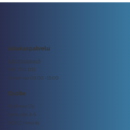
Asiakaspalvelu
tuki@rockway.fi
045 7731 1111
Arkisin klo 09:00 -15:00
Osoite
Rockway Oy
Lemuntie 3-5
00510 Helsinki