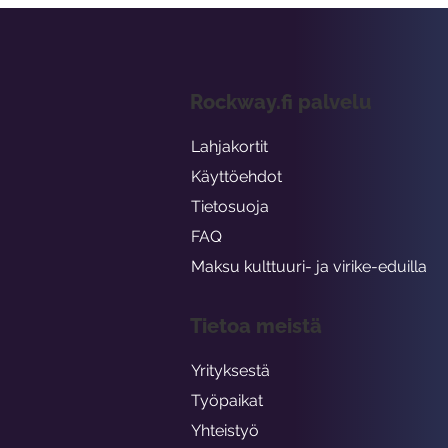
Rockway.fi palvelu
Lahjakortit
Käyttöehdot
Tietosuoja
FAQ
Maksu kulttuuri- ja virike-eduilla
Tietoa meistä
Yrityksestä
Työpaikat
Yhteistyö