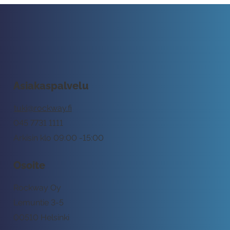
Asiakaspalvelu
tuki@rockway.fi
045 7731 1111
Arkisin klo 09:00 -15:00
Osoite
Rockway Oy
Lemuntie 3-5
00510 Helsinki