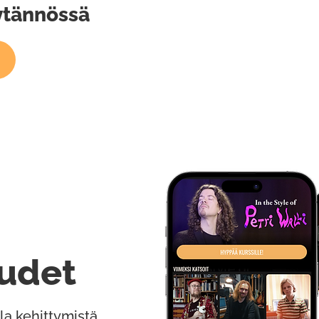
ytännössä
udet
la kehittymistä