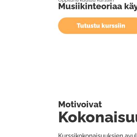
Musiikinteoriaa kä
Tutustu kurssiin
Motivoivat
Kokonaisu
Kurssikokonaisuuksien avul