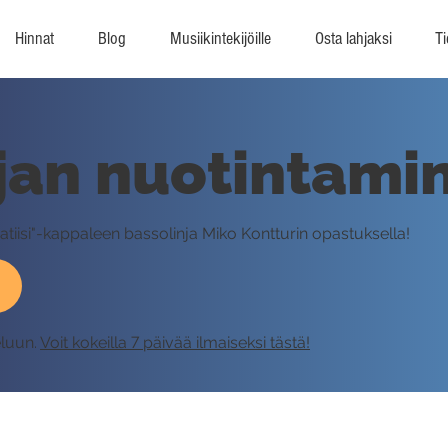
Hinnat
Blog
Musiikintekijöille
Osta lahjaksi
Ti
jan nuotintami
ratiisi"-kappaleen bassolinja Miko Kontturin opastuksella!
eluun.
Voit kokeilla 7 päivää ilmaiseksi tästä!