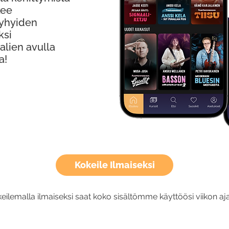
kee
Lyhyiden
ksi
alien avulla
a!
Kokeile Ilmaiseksi
eilemalla ilmaiseksi saat koko sisältömme käyttöösi viikon aja