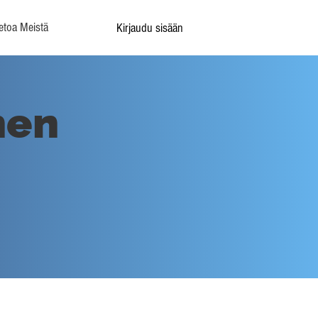
etoa Meistä
Kirjaudu sisään
nen