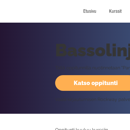
Etusivu
Kurssit
Bassolin
Tällä oppitunnilla nuotinnetaan "Pa
Katso oppitunti
Vaatii kirjautumisen Rockway palv
Oppitunti kuuluu kurssiin