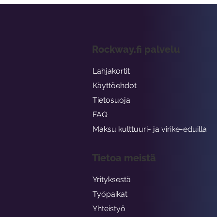
Rockway.fi palvelu
Lahjakortit
Käyttöehdot
Tietosuoja
FAQ
Maksu kulttuuri- ja virike-eduilla
Tietoa meistä
Yrityksestä
Työpaikat
Yhteistyö