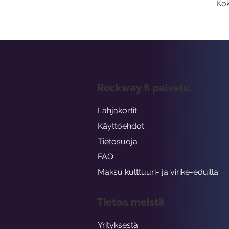
Kok
Rockway.fi palvelu
Lahjakortit
Käyttöehdot
Tietosuoja
FAQ
Maksu kulttuuri- ja virike-eduilla
Tietoa meistä
Yrityksestä