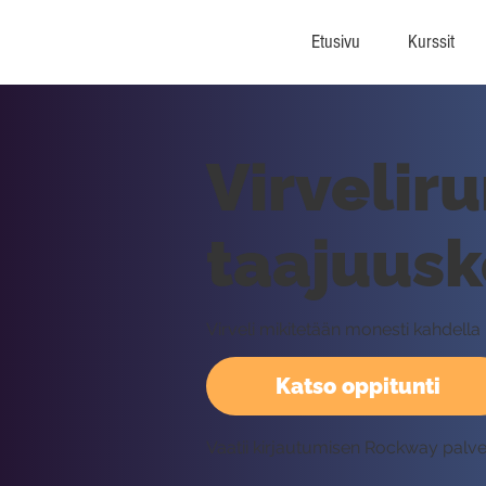
Etusivu
Kurssit
Virvelir
taajuusk
Virveli mikitetään monesti kahdella
Katso oppitunti
Vaatii kirjautumisen Rockway palv