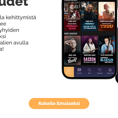
udet
la kehittymistä
kee
Lyhyiden
ksi
alien avulla
a!
Kokeile Ilmaiseksi