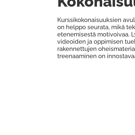
Kokonaisu
Kurssikokonaisuuksien avul
on helppo seurata, mikä te
etenemisestä motivoivaa. 
videoiden ja oppimisen tue
rakennettujen oheismateria
treenaaminen on innostava