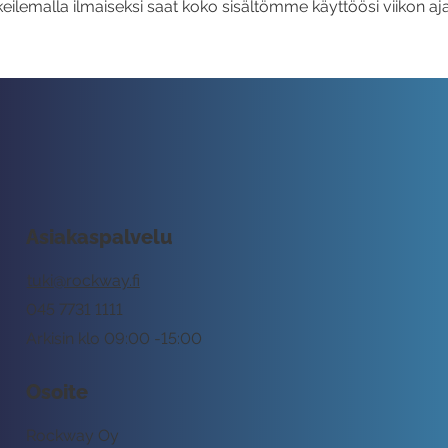
eilemalla ilmaiseksi saat koko sisältömme käyttöösi viikon aja
Asiakaspalvelu
tuki@rockway.fi
045 7731 1111
Arkisin klo 09:00 -15:00
Osoite
Rockway Oy