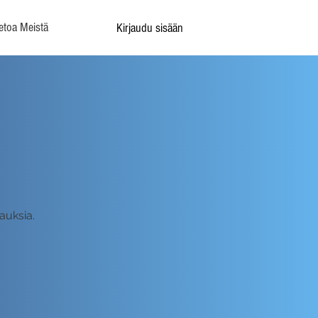
etoa Meistä
Kirjaudu sisään
auksia.