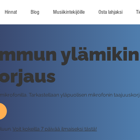
Hinnat
Blog
Musiikintekijöille
Osta lahjaksi
Ti
ummun ylämikin
orjaus
 mikrofonilla. Tarkastellaan yläpuolisen mikrofonin taajuuskorj
eluun.
Voit kokeilla 7 päivää ilmaiseksi tästä!