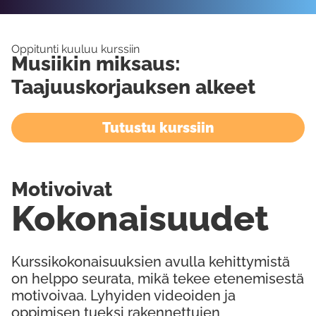
Oppitunti kuuluu kurssiin
Musiikin miksaus:
Taajuuskorjauksen alkeet
Tutustu kurssiin
Motivoivat
Kokonaisuudet
Kurssikokonaisuuksien avulla kehittymistä
on helppo seurata, mikä tekee etenemisestä
motivoivaa. Lyhyiden videoiden ja
oppimisen tueksi rakennettujen