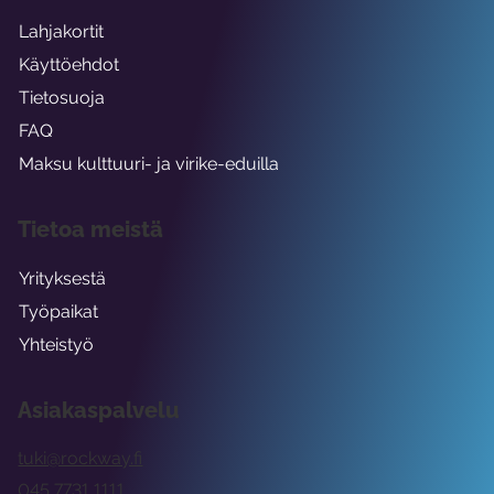
Lahjakortit
Käyttöehdot
Tietosuoja
FAQ
Maksu kulttuuri- ja virike-eduilla
Tietoa meistä
Yrityksestä
Työpaikat
Yhteistyö
Asiakaspalvelu
tuki@rockway.fi
045 7731 1111