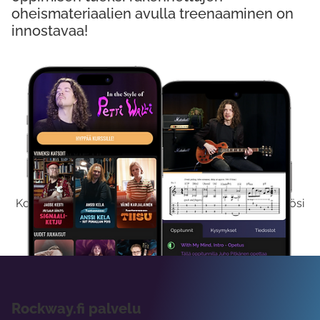
oheismateriaalien avulla treenaaminen on
innostavaa!
Kokeile Ilmaiseksi
Kokeilemalla ilmaiseksi saat koko sisältömme käyttöösi
viikon ajaksi.
Rockway.fi palvelu