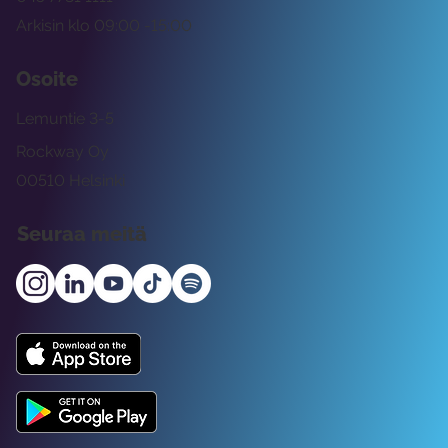
Arkisin klo 09:00 -15:00
Osoite
Lemuntie 3-5
Rockway Oy
00510 Helsinki
Seuraa meitä