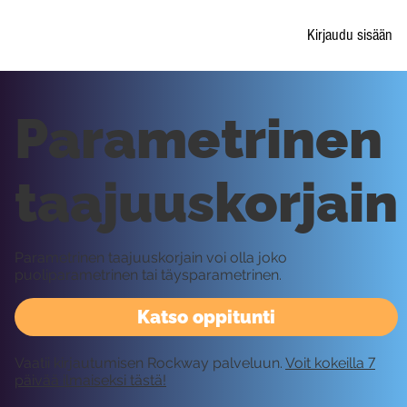
Kirjaudu sisään
Parametrinen
taajuuskorjain
Parametrinen taajuuskorjain voi olla joko
puoliparametrinen tai täysparametrinen.
Katso oppitunti
Vaatii kirjautumisen Rockway palveluun.
Voit kokeilla 7
päivää ilmaiseksi tästä!