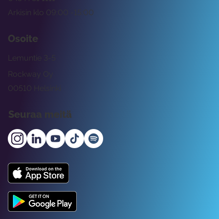
Arkisin klo 09:00 -15:00
Osoite
Lemuntie 3-5
Rockway Oy
00510 Helsinki
Seuraa meitä