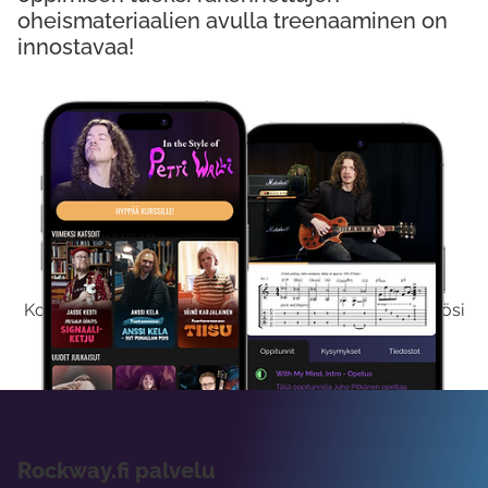
oheismateriaalien avulla treenaaminen on
innostavaa!
Kokeile Ilmaiseksi
Kokeilemalla ilmaiseksi saat koko sisältömme käyttöösi
viikon ajaksi.
Rockway.fi palvelu