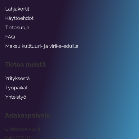
Lahjakortit
Käyttöehdot
Tietosuoja
FAQ
Maksu kulttuuri- ja virike-eduilla
Tietoa meistä
Yrityksestä
Työpaikat
Yhteistyö
Asiakaspalvelu
tuki@rockway.fi
045 7731 1111