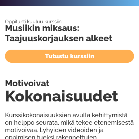
Oppitunti kuuluu kurssiin
Musiikin miksaus:
Taajuuskorjauksen alkeet
Tutustu kurssiin
Motivoivat
Kokonaisuudet
Kurssikokonaisuuksien avulla kehittymistä
on helppo seurata, mikä tekee etenemisestä
motivoivaa. Lyhyiden videoiden ja
oppimisen tueksi rakennettujen