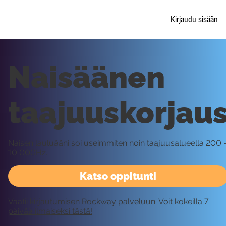
Kirjaudu sisään
Naisäänen
taajuuskorjau
Naisen lauluääni soi useimmiten noin taajuusalueella 200 
10 000Hz.
Katso oppitunti
Vaatii kirjautumisen Rockway palveluun.
Voit kokeilla 7
päivää ilmaiseksi tästä!