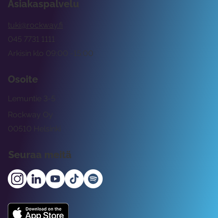
Asiakaspalvelu
tuki@rockway.fi
045 7731 1111
Arkisin klo 09:00 -15:00
Osoite
Lemuntie 3-5
Rockway Oy
00510 Helsinki
Seuraa meitä