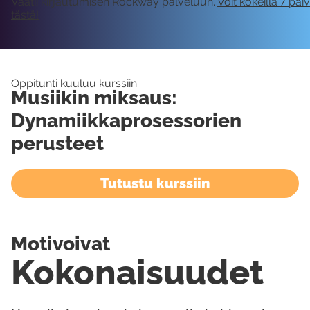
Vaatii kirjautumisen Rockway palveluun.
Voit kokeilla 7 päi
tästä!
Oppitunti kuuluu kurssiin
Musiikin miksaus:
Dynamiikkaprosessorien
perusteet
Tutustu kurssiin
Motivoivat
Kokonaisuudet