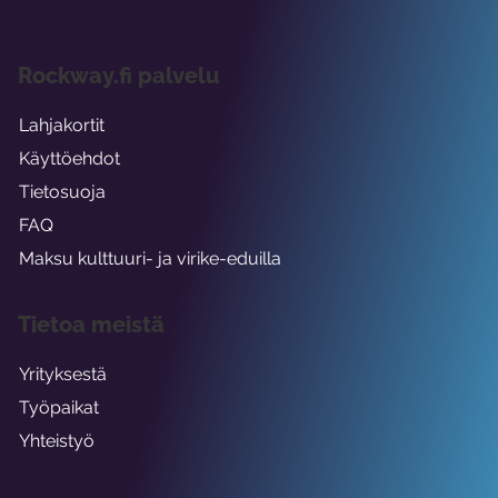
Rockway.fi palvelu
Lahjakortit
Käyttöehdot
Tietosuoja
FAQ
Maksu kulttuuri- ja virike-eduilla
Tietoa meistä
Yrityksestä
Työpaikat
Yhteistyö