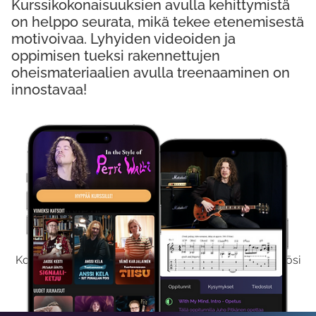
Kurssikokonaisuuksien avulla kehittymistä
on helppo seurata, mikä tekee etenemisestä
motivoivaa. Lyhyiden videoiden ja
oppimisen tueksi rakennettujen
oheismateriaalien avulla treenaaminen on
innostavaa!
Kokeile Ilmaiseksi
Kokeilemalla ilmaiseksi saat koko sisältömme käyttöösi
viikon ajaksi.