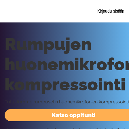
Kirjaudu sisään
Rumpujen
huonemikrofo
kompressointi
Tutustumme rumpusetin huonemikrofonien kompressointii
Katso oppitunti