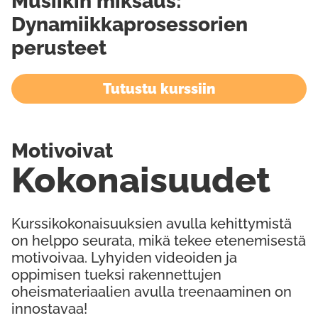
Musiikin miksaus:
Dynamiikkaprosessorien
perusteet
Tutustu kurssiin
Motivoivat
Kokonaisuudet
Kurssikokonaisuuksien avulla kehittymistä
on helppo seurata, mikä tekee etenemisestä
motivoivaa. Lyhyiden videoiden ja
oppimisen tueksi rakennettujen
oheismateriaalien avulla treenaaminen on
innostavaa!