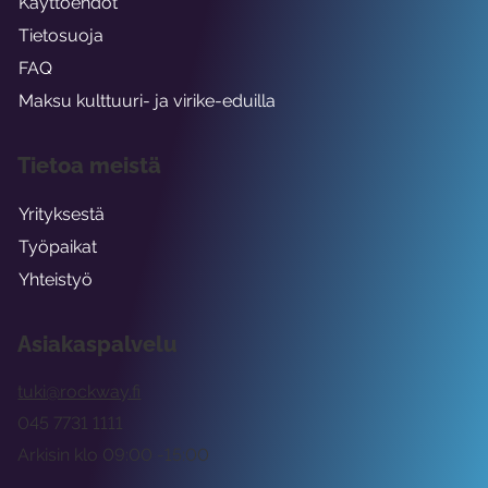
Käyttöehdot
Tietosuoja
FAQ
Maksu kulttuuri- ja virike-eduilla
Tietoa meistä
Yrityksestä
Työpaikat
Yhteistyö
Asiakaspalvelu
tuki@rockway.fi
045 7731 1111
Arkisin klo 09:00 -15:00