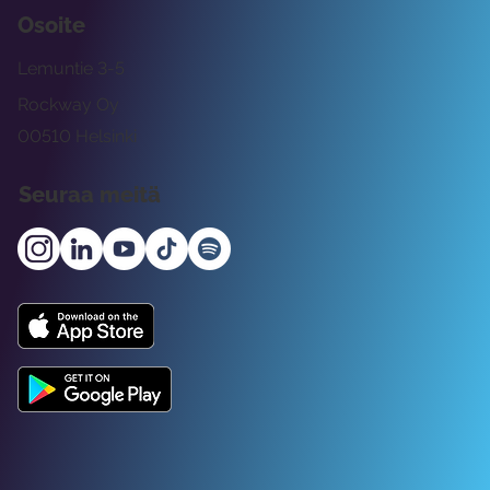
Osoite
Lemuntie 3-5
Rockway Oy
00510 Helsinki
Seuraa meitä