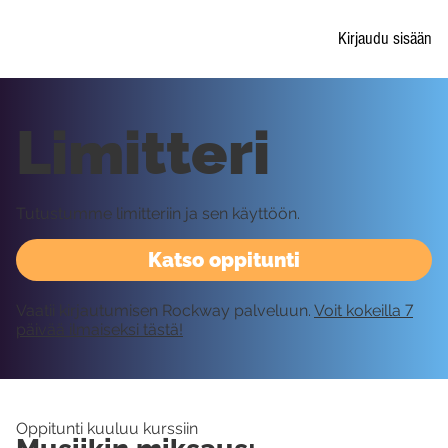
Kirjaudu sisään
Limitteri
Tutustumme limitteriin ja sen käyttöön.
Katso oppitunti
Vaatii kirjautumisen Rockway palveluun.
Voit kokeilla 7
päivää ilmaiseksi tästä!
Oppitunti kuuluu kurssiin