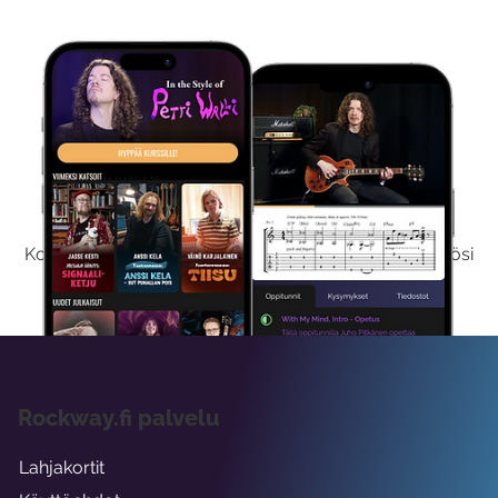
Kokeile Ilmaiseksi
Kokeilemalla ilmaiseksi saat koko sisältömme käyttöösi
viikon ajaksi.
Rockway.fi palvelu
Lahjakortit