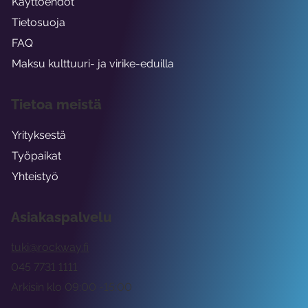
Käyttöehdot
Tietosuoja
FAQ
Maksu kulttuuri- ja virike-eduilla
Tietoa meistä
Yrityksestä
Työpaikat
Yhteistyö
Asiakaspalvelu
tuki@rockway.fi
045 7731 1111
Arkisin klo 09:00 -15:00