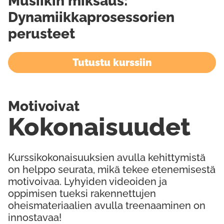
Musiikin miksaus:
Dynamiikkaprosessorien
perusteet
Tutustu kurssiin
Motivoivat
Kokonaisuudet
Kurssikokonaisuuksien avulla kehittymistä
on helppo seurata, mikä tekee etenemisestä
motivoivaa. Lyhyiden videoiden ja
oppimisen tueksi rakennettujen
oheismateriaalien avulla treenaaminen on
innostavaa!