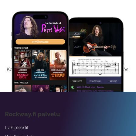
Kokeile Ilmaiseksi
Kokeilemalla ilmaiseksi saat koko sisältömme käyttöösi
viikon ajaksi.
Rockway.fi palvelu
Lahjakortit