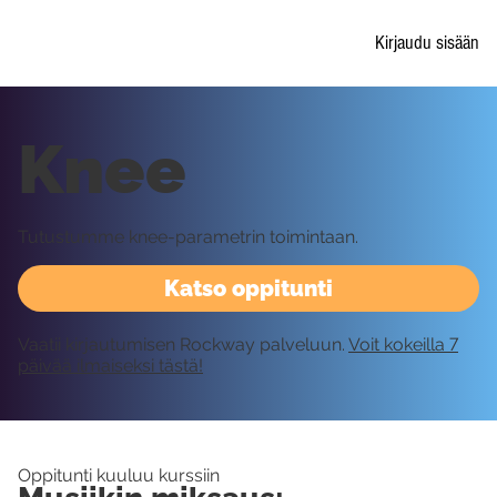
Kirjaudu sisään
Knee
Tutustumme knee-parametrin toimintaan.
Katso oppitunti
Vaatii kirjautumisen Rockway palveluun.
Voit kokeilla 7
päivää ilmaiseksi tästä!
Oppitunti kuuluu kurssiin