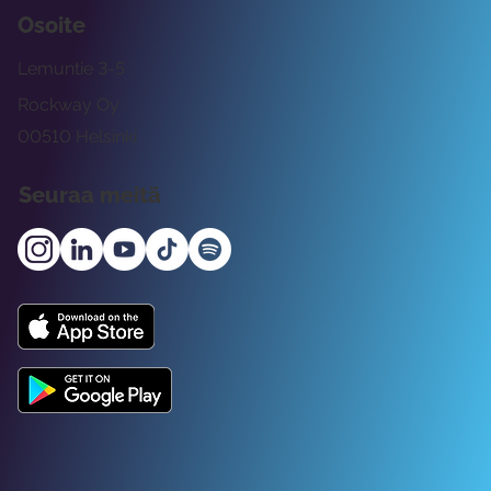
Osoite
Lemuntie 3-5
Rockway Oy
00510 Helsinki
Seuraa meitä