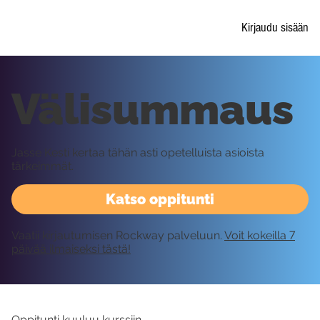
Kirjaudu sisään
Välisummaus
Jasse Kesti kertaa tähän asti opetelluista asioista
tärkeimmät.
Katso oppitunti
Vaatii kirjautumisen Rockway palveluun.
Voit kokeilla 7
päivää ilmaiseksi tästä!
Oppitunti kuuluu kurssiin