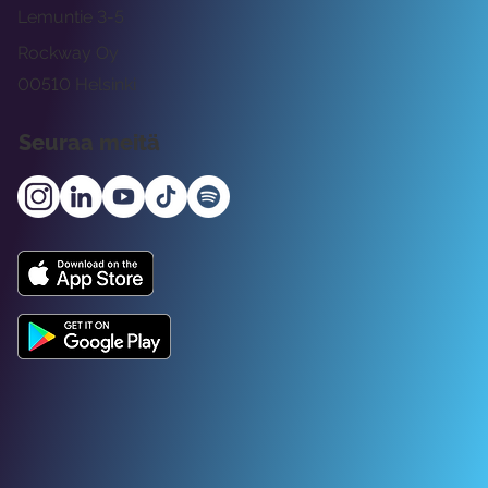
Lemuntie 3-5
Rockway Oy
00510 Helsinki
Seuraa meitä