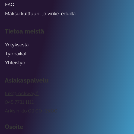
FAQ
Maksu kulttuuri- ja virike-eduilla
Tietoa meistä
Yrityksestä
Työpaikat
Yhteistyö
Asiakaspalvelu
tuki@rockway.fi
045 7731 1111
Arkisin klo 09:00 -15:00
Osoite