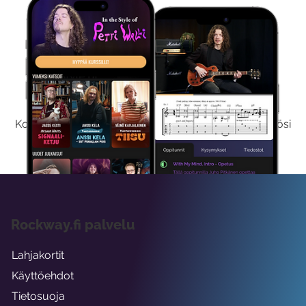
Kokeile Ilmaiseksi
Kokeilemalla ilmaiseksi saat koko sisältömme käyttöösi
viikon ajaksi.
Rockway.fi palvelu
Lahjakortit
Käyttöehdot
Tietosuoja