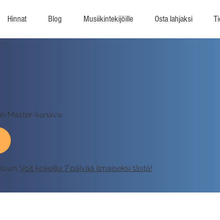
Hinnat
Blog
Musiikintekijöille
Osta lahjaksi
Ti
in Master-kanava.
eluun.
Voit kokeilla 7 päivää ilmaiseksi tästä!