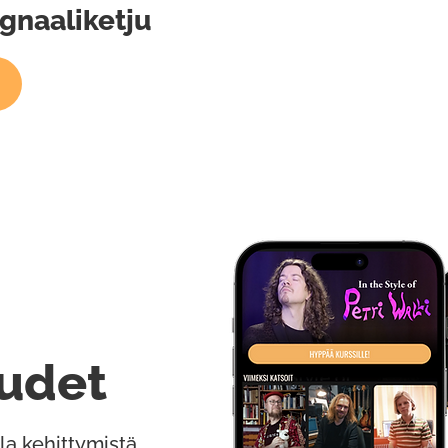
ignaaliketju
udet
la kehittymistä