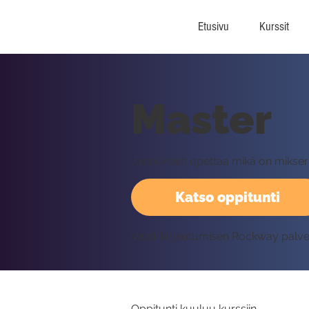
Etusivu
Kurssit
Master
Jasse Kesti opettaa mikä on mikser
Katso oppitunti
Vaatii kirjautumisen Rockway palv
Oppitunti kuuluu kurssiin