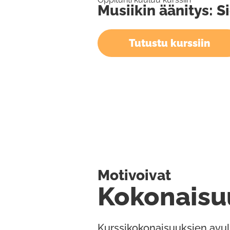
Musiikin äänitys: S
Tutustu kurssiin
Motivoivat
Kokonaisu
Kurssikokonaisuuksien avul