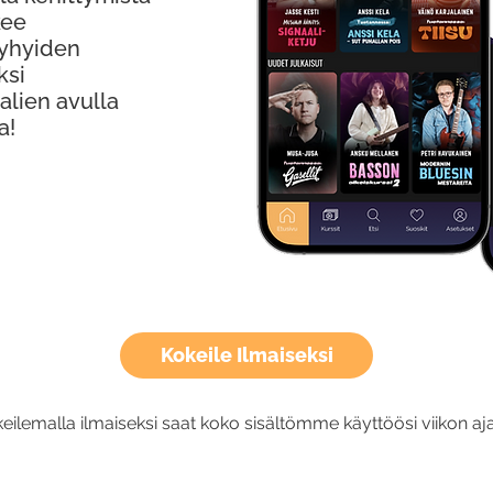
kee
Lyhyiden
ksi
alien avulla
a!
Kokeile Ilmaiseksi
eilemalla ilmaiseksi saat koko sisältömme käyttöösi viikon aja