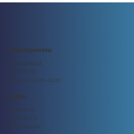
Asiakaspalvelu
tuki@rockway.fi
045 7731 1111
Arkisin klo 09:00 -15:00
Osoite
Rockway Oy
Lemuntie 3-5
00510 Helsinki