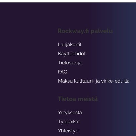
Rockway.fi palvelu
Lahjakortit
Käyttöehdot
Tietosuoja
FAQ
Maksu kulttuuri- ja virike-eduilla
Tietoa meistä
Yrityksestä
Työpaikat
Yhteistyö