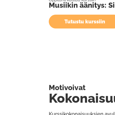
Musiikin äänitys: S
Tutustu kurssiin
Motivoivat
Kokonaisu
Kurssikokonaisuuksien avul