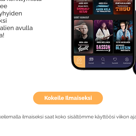
kee
Lyhyiden
ksi
alien avulla
a!
Kokeile Ilmaiseksi
eilemalla ilmaiseksi saat koko sisältömme käyttöösi viikon aja