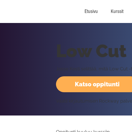
Etusivu
Kurssit
Low Cut
Jasse Kesti selittää, mitä Low Cut 
Katso oppitunti
Vaatii kirjautumisen Rockway palv
Oppitunti kuuluu kurssiin