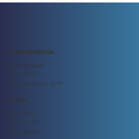
Asiakaspalvelu
tuki@rockway.fi
045 7731 1111
Arkisin klo 09:00 -15:00
Osoite
Rockway Oy
Lemuntie 3-5
00510 Helsinki