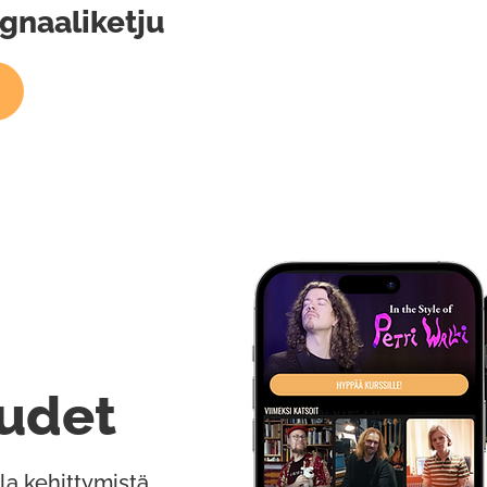
ignaaliketju
udet
la kehittymistä