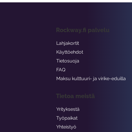
Rockway.fi palvelu
Lahjakortit
Käyttöehdot
Tietosuoja
FAQ
Maksu kulttuuri- ja virike-eduilla
Tietoa meistä
Yrityksestä
Työpaikat
Yhteistyö