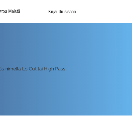
etoa Meistä
Kirjaudu sisään
ös nimellä Lo Cut tai High Pass.