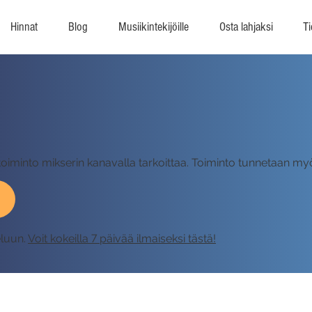
Hinnat
Blog
Musiikintekijöille
Osta lahjaksi
Ti
-toiminto mikserin kanavalla tarkoittaa. Toiminto tunnetaan my
eluun.
Voit kokeilla 7 päivää ilmaiseksi tästä!