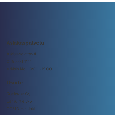
Asiakaspalvelu
tuki@rockway.fi
045 7731 1111
Arkisin klo 09:00 -15:00
Osoite
Rockway Oy
Lemuntie 3-5
00510 Helsinki