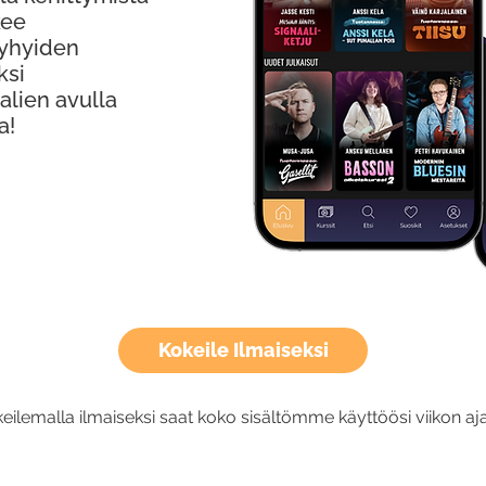
kee
Lyhyiden
ksi
alien avulla
a!
Kokeile Ilmaiseksi
eilemalla ilmaiseksi saat koko sisältömme käyttöösi viikon aja