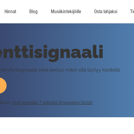
Hinnat
Blog
Musiikintekijöille
Osta lahjaksi
Ti
nttisignaali
ikrofonisignaalia sekä kertoo miten sitä täytyy käsitellä.
eluun.
Voit kokeilla 7 päivää ilmaiseksi tästä!