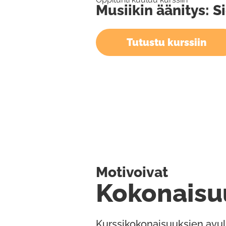
Musiikin äänitys: S
Tutustu kurssiin
Motivoivat
Kokonaisu
Kurssikokonaisuuksien avul