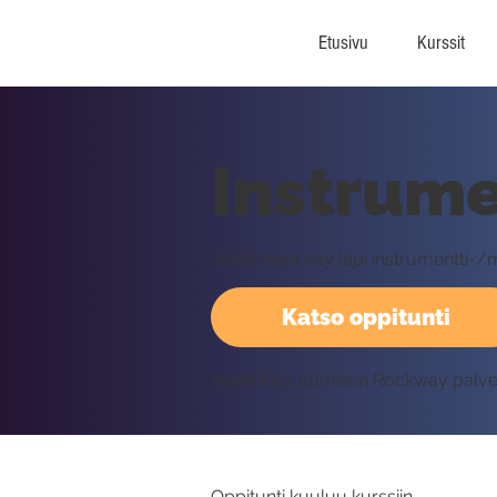
Etusivu
Kurssit
Instrume
Jasse Kesti käy läpi instrumentti-/m
Katso oppitunti
Vaatii kirjautumisen Rockway palv
Oppitunti kuuluu kurssiin