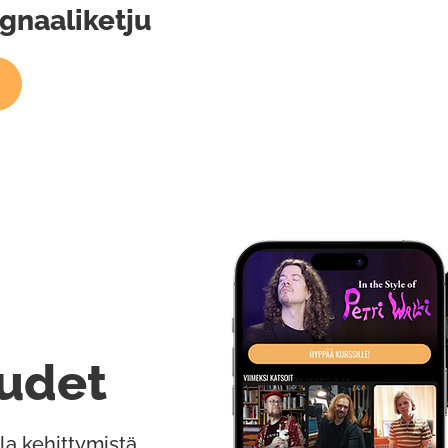
ignaaliketju
udet
la kehittymistä