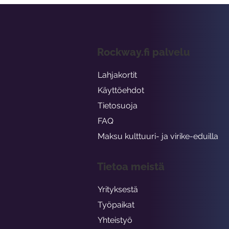
Rockway.fi palvelu
Lahjakortit
Käyttöehdot
Tietosuoja
FAQ
Maksu kulttuuri- ja virike-eduilla
Tietoa meistä
Yrityksestä
Työpaikat
Yhteistyö