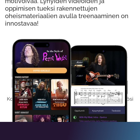
motivoivaa. Lyhyiden videoiden ja
oppimisen tueksi rakennettujen
oheismateriaalien avulla treenaaminen on
innostavaa!
Kokeile Ilmaiseksi
Kokeilemalla ilmaiseksi saat koko sisältömme käyttöösi
viikon ajaksi.