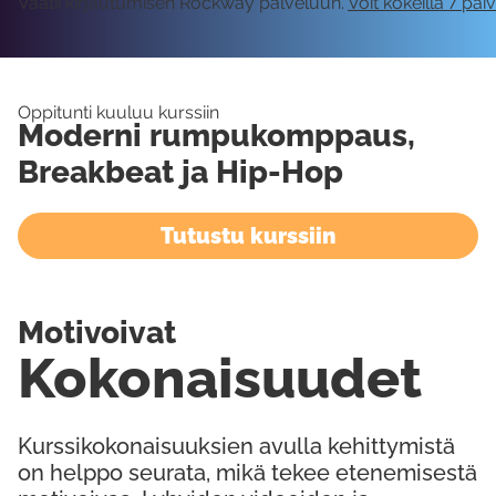
Vaatii kirjautumisen Rockway palveluun.
Voit kokeilla 7 päi
Oppitunti kuuluu kurssiin
Moderni rumpukomppaus,
Breakbeat ja Hip-Hop
Tutustu kurssiin
Motivoivat
Kokonaisuudet
Kurssikokonaisuuksien avulla kehittymistä
on helppo seurata, mikä tekee etenemisestä