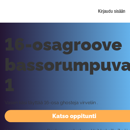
Kirjaudu sisään
16-osagroove
bassorumpuvar
1
Vasen käsi täyttää 16-osa ghosteja virveliin .
Katso oppitunti