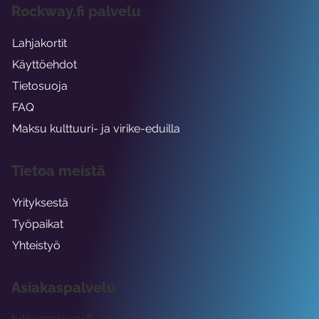
Rockway.fi palvelu
Lahjakortit
Käyttöehdot
Tietosuoja
FAQ
Maksu kulttuuri- ja virike-eduilla
Tietoa meistä
Yrityksestä
Työpaikat
Yhteistyö
Asiakaspalvelu
tuki@rockway.fi