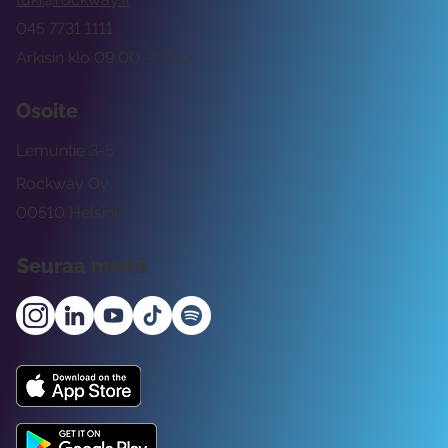
045 7731 1111
Arkisin klo 09:00 -15:00
Osoite
Lemuntie 3-5
Rockway Oy
00510 Helsinki
Seuraa meitä