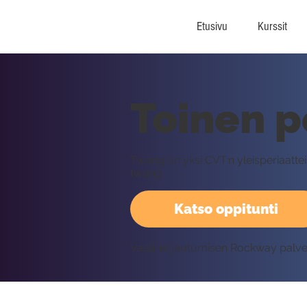
Etusivu
Kurssit
Toinen p
Twang on yksi CVT:n yleisperiaatte
twang.
Katso oppitunti
Vaatii kirjautumisen Rockway palv