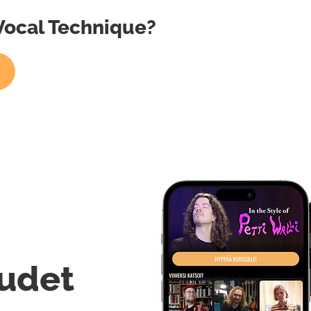
Vocal Technique?
udet