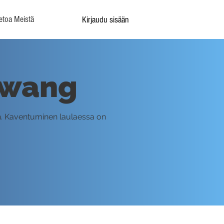
etoa Meistä
Kirjaudu sisään
Twang
n. Kaventuminen laulaessa on