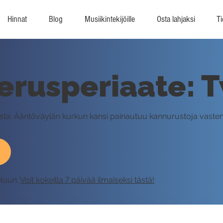
Hinnat
Blog
Musiikintekijöille
Osta lahjaksi
Ti
erusperiaate: 
ista. Ääntöväylän kurkun kansi painautuu kannurustoja vaste
eluun.
Voit kokeilla 7 päivää ilmaiseksi tästä!