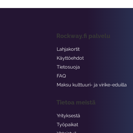
Rockway.fi palvelu
Lahjakortit
Käyttöehdot
Tietosuoja
FAQ
Maksu kulttuuri- ja virike-eduilla
Tietoa meistä
Yrityksestä
Työpaikat