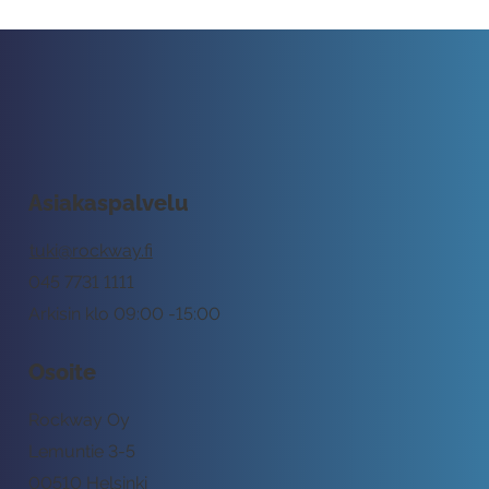
Asiakaspalvelu
tuki@rockway.fi
045 7731 1111
Arkisin klo 09:00 -15:00
Osoite
Rockway Oy
Lemuntie 3-5
00510 Helsinki