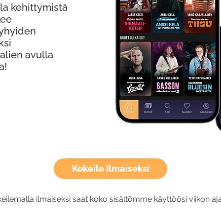
la kehittymistä
kee
Lyhyiden
ksi
alien avulla
a!
Kokeile Ilmaiseksi
eilemalla ilmaiseksi saat koko sisältömme käyttöösi viikon aja