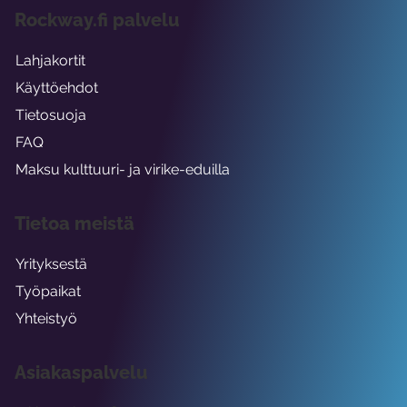
Rockway.fi palvelu
Lahjakortit
Käyttöehdot
Tietosuoja
FAQ
Maksu kulttuuri- ja virike-eduilla
Tietoa meistä
Yrityksestä
Työpaikat
Yhteistyö
Asiakaspalvelu