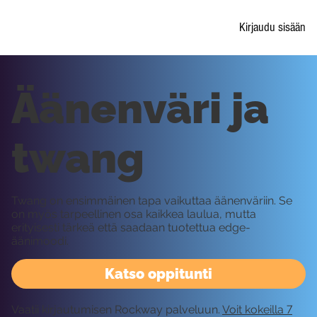
Kirjaudu sisään
Äänenväri ja
twang
Twang on ensimmäinen tapa vaikuttaa äänenväriin. Se
on myös tarpeellinen osa kaikkea laulua, mutta
erityisesti tärkeä että saadaan tuotettua edge-
äänimoodi.
Katso oppitunti
Vaatii kirjautumisen Rockway palveluun.
Voit kokeilla 7