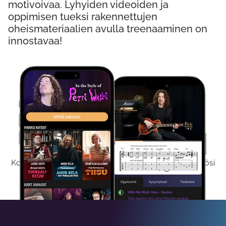
motivoivaa. Lyhyiden videoiden ja
oppimisen tueksi rakennettujen
oheismateriaalien avulla treenaaminen on
innostavaa!
Kokeile Ilmaiseksi
Kokeilemalla ilmaiseksi saat koko sisältömme käyttöösi
viikon ajaksi.