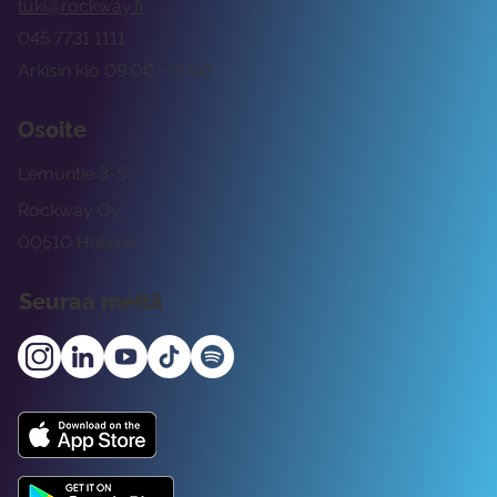
tuki@rockway.fi
045 7731 1111
Arkisin klo 09:00 -15:00
Osoite
Lemuntie 3-5
Rockway Oy
00510 Helsinki
Seuraa meitä