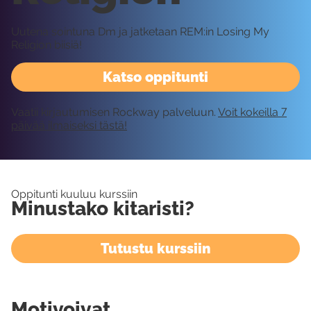
Uutena sointuna Dm ja jatketaan REM:in Losing My
Religion biisiä!
Katso oppitunti
Vaatii kirjautumisen Rockway palveluun.
Voit kokeilla 7
päivää ilmaiseksi tästä!
Oppitunti kuuluu kurssiin
Minustako kitaristi?
Tutustu kurssiin
Motivoivat