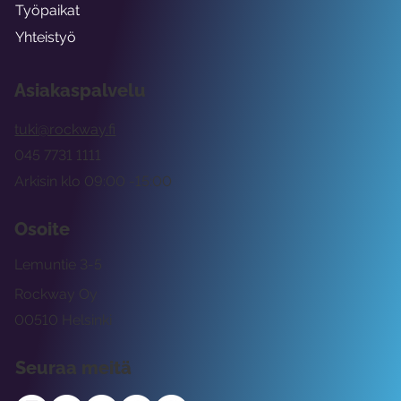
Työpaikat
Yhteistyö
Asiakaspalvelu
tuki@rockway.fi
045 7731 1111
Arkisin klo 09:00 -15:00
Osoite
Lemuntie 3-5
Rockway Oy
00510 Helsinki
Seuraa meitä