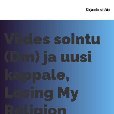
Kirjaudu sisään
Viides sointu
(Dm) ja uusi
kappale,
Losing My
Religion