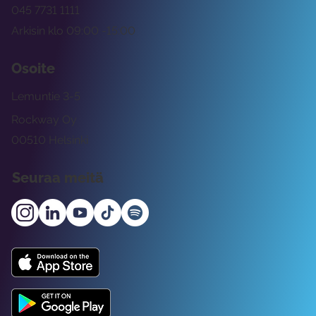
045 7731 1111
Arkisin klo 09:00 -15:00
Osoite
Lemuntie 3-5
Rockway Oy
00510 Helsinki
Seuraa meitä