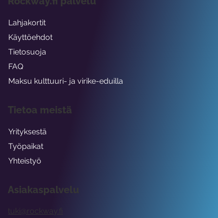
Rockway.fi palvelu
Lahjakortit
Käyttöehdot
Tietosuoja
FAQ
Maksu kulttuuri- ja virike-eduilla
Tietoa meistä
Yrityksestä
Työpaikat
Yhteistyö
Asiakaspalvelu
tuki@rockway.fi