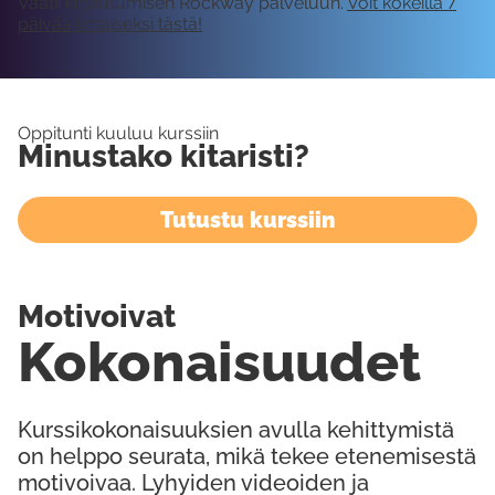
Vaatii kirjautumisen Rockway palveluun.
Voit kokeilla 7
päivää ilmaiseksi tästä!
Oppitunti kuuluu kurssiin
Minustako kitaristi?
Tutustu kurssiin
Motivoivat
Kokonaisuudet
Kurssikokonaisuuksien avulla kehittymistä
on helppo seurata, mikä tekee etenemisestä
motivoivaa. Lyhyiden videoiden ja