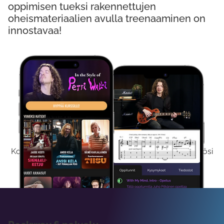
oppimisen tueksi rakennettujen
oheismateriaalien avulla treenaaminen on
innostavaa!
Kokeile Ilmaiseksi
Kokeilemalla ilmaiseksi saat koko sisältömme käyttöösi
viikon ajaksi.