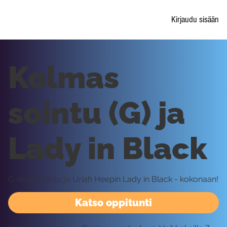
Kirjaudu sisään
Kolmas
sointu (G) ja
Lady in Black
G-duuri sointu ja Uriah Heepin Lady in Black - kokonaan!
Katso oppitunti